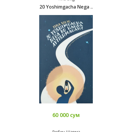
20 Yoshimgacha Nega ..
60 000 сум
Робин Шарма