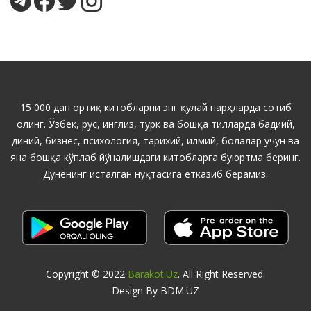
15 000 дан ортиқ китобларни энг қулай нарҳларда сотиб
олинг. Ўзбек, рус, инглиз, турк ва бошқа тилларда бадиий,
диний, бизнес, психология, тарихий, илмий, болалар учун ва
яна бошқа кўплаб йўналишдаги китобларга буюртма беринг.
Дунёнинг исталган нуқтасига етказиб берамиз.
Copyright © 2022
Barakot.uz
. All Right Reserved.
Design By BDM.UZ