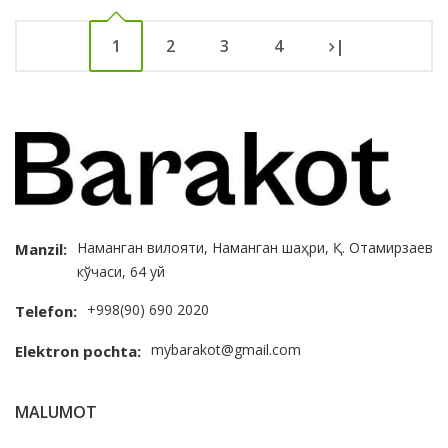
1
2
3
4
|
Наманган вилояти, Наманган шаҳри, Қ. Отамирзаев
Manzil:
кўчаси, 64 уй
+998(90) 690 2020
Telefon:
mybarakot@gmail.com
Elektron pochta:
MALUMOT