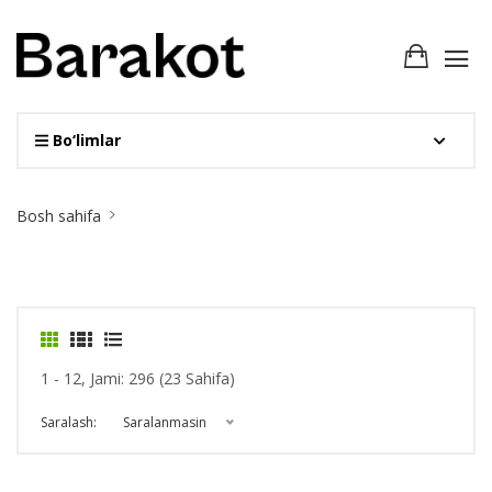
Bo‘limlar
Site
Bosh sahifa
Breadcrumb
1 - 12, Jami: 296 (23 Sahifa)
Saralash:
Saralanmasin