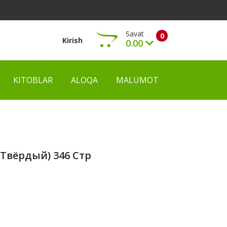
Savat
0
Kirish
0.00
KITOBLAR
ALOQA
MALUMOT
Ko‘rish
 Твёрдый) 346 Стр