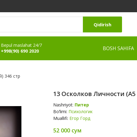
Qidirish
Bepul maslahat 24/7
BOSH SAHIFA
+998(90) 690 2020
й) 346 стр
13 Осколков Личности (А5
Nashriyot:
Питер
Bo‘limi:
Психологик
Muallifi:
Егор Горд
52 000 сум