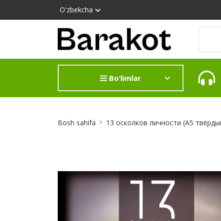
O'zbekcha
Bo‘limlar
Site
Bosh sahifa
13 осколков личности (А5 твёрды
Breadcrumb