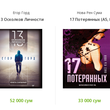
Егор Горд
Нова Рен Сума
13 Осколков Личности
17 Потерянных (А5, Қ
52 000 сум
33 000 сум