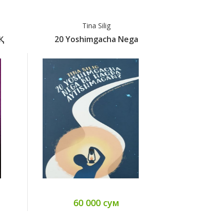
Tina Silig
Ро
20 Yoshimgacha Nega
200 Ҳа
60 000 сум
39