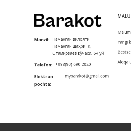
MAL
Malum
Наманган вилояти,
Manzil:
Yangi k
Наманган шаҳри, Қ.
Bestsel
Отамирзаев кўчаси, 64 уй
Aloqa 
+998(90) 690 2020
Telefon:
mybarakot@gmail.com
Elektron
pochta: