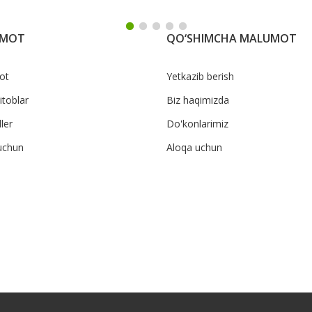
UMOT
QO‘SHIMCHA MALUMOT
ot
Yetkazib berish
itoblar
Biz haqimizda
ler
Do'konlarimiz
uchun
Aloqa uchun