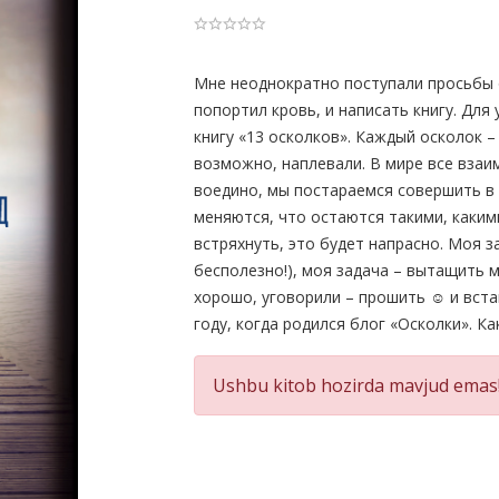
Product
Мне неоднократно поступали просьбы 
попортил кровь, и написать книгу. Для
Summery
книгу «13 осколков». Каждый осколок –
возможно, наплевали. В мире все взаим
воедино, мы постараемся совершить в 
меняются, что остаются такими, каким
встряхнуть, это будет напрасно. Моя за
бесполезно!), моя задача – вытащить м
хорошо, уговорили – прошить ☺ и вста
году, когда родился блог «Осколки». Ка
Ushbu kitob hozirda mavjud emas!