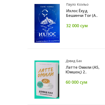
Section
моглу.
Пауло Коэльо
Робинсон
Ихлос Ёхуд
Abul Hasan An-Nadviy
Бешинчи Тоғ (А..
лар
Qisosun Nabiyyi..
 Саб..
32 000 сум
сум
слинг
Дэвид Бах
ness
Латте Омили (А5,
иқ) 3..
Юмшоқ) 2..
 сум
60 000 сум
86 000 сум