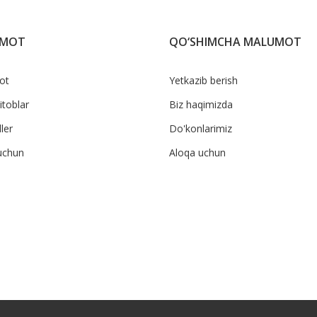
UMOT
QO‘SHIMCHA MALUMOT
ot
Yetkazib berish
itoblar
Biz haqimizda
ler
Do'konlarimiz
uchun
Aloqa uchun