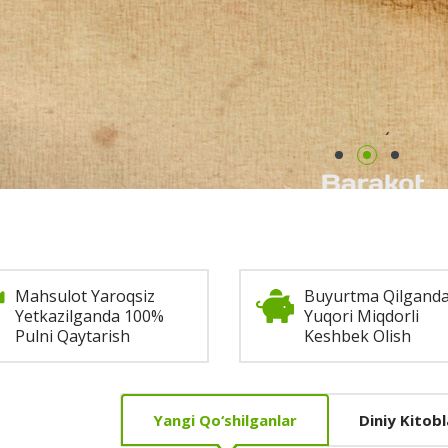
Mahsulot Yaroqsiz
Buyurtma Qilgand
Yetkazilganda 100%
Yuqori Miqdorli
Pulni Qaytarish
Keshbek Olish
Yangi Qo‘shilganlar
Diniy Kitobl