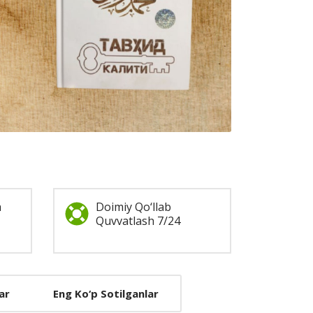
a
Doimiy Qo‘llab
Quvvatlash 7/24
ar
Eng Ko‘p Sotilganlar