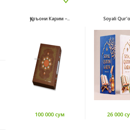
Дарон Аджемоглу.
Джеймс А. Робинсон
Қуръони Карим –..
Soyali Qur'on
Мамлакатлар
Таназзули Саб..
95 000 сум
Dale Carnegie
How To Win Friends
& Infl..
50 000 сум
100 000 сум
26 000 с
Louan Brizendine