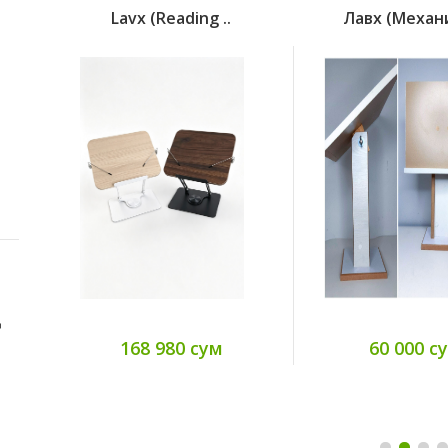
The Female Brain
Lavx (reading ..
Лавх (механи
(A5 Hard..
.
55 000 сум
Joel Osteen
Your Best Life Now
(A5 Ha..
82 000 сум
д
168 980 сум
60 000 с