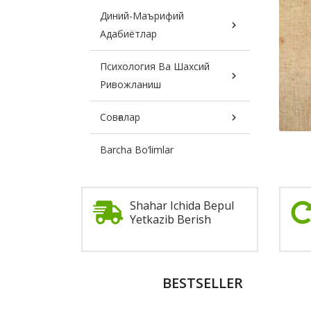
Диний-Маърифий
Адабиётлар
Психология Ва Шахсий
Ривожланиш
Совғалар
Barcha Bo‘limlar
Feature
Section
Shahar Ichida Bepul
Yetkazib Berish
Promotion
BESTSELLER