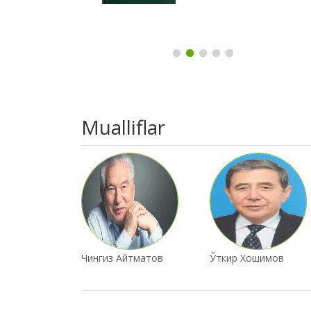
Brand
Mualliflar
Slider
авоий
Чингиз Айтматов
Ўткир Хошимов