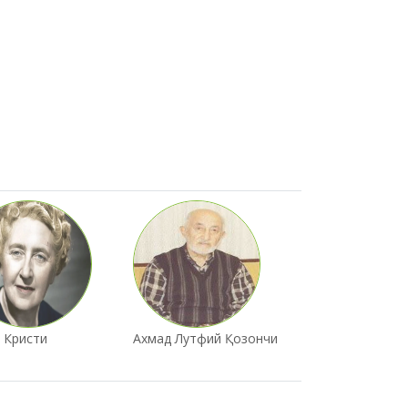
 Кристи
Ахмад Лутфий Қозончи
Аҳмад Муҳаммад