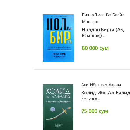
Акрамжон Шарипов
Питер Тиль Ва Блейк
р
Наманган Фозилл.
Мастерс
атлар
Нолдан Бирга (А5,
л Му..
Юмшоқ) ..
ум
80 000 сум
Али Иброхим Акрам
линг
Холид Ибн Ал-Вали
ess (А5,
Енгилм..
3..
75 000 сум
сум
65 000 сум