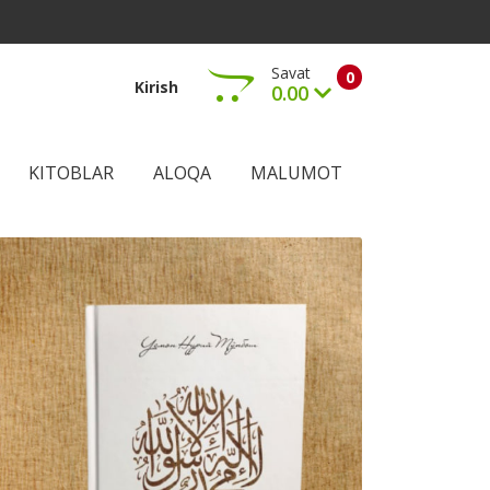
Savat
0
Kirish
0.00
KITOBLAR
ALOQA
MALUMOT
Ko‘rish