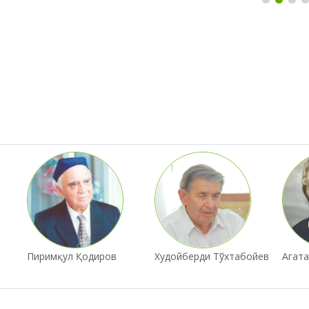
Пиримқул Қодиров
Худойберди Тўхтабойев
Агата