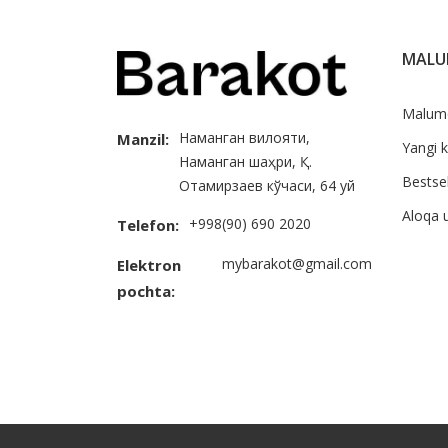
MAL
Malum
Наманган вилояти,
Manzil:
Yangi k
Наманган шаҳри, Қ.
Bestsel
Отамирзаев кўчаси, 64 уй
Aloqa 
+998(90) 690 2020
Telefon:
mybarakot@gmail.com
Elektron
pochta: