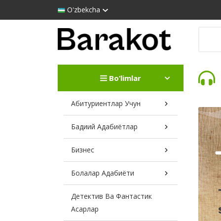
O'zbekcha
Bo‘limlar
Абитуриентлар Учун
Бадиий Адабиётлар
Бизнес
Болалар Адабиёти
Детектив Ва Фантастик
Асарлар