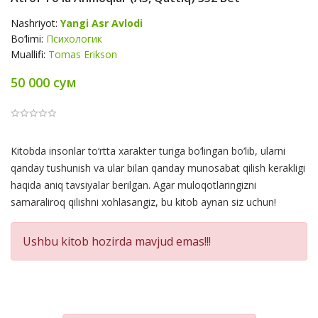
Nashriyot:
Yangi Asr Avlodi
Bo‘limi:
Психологик
Muallifi:
Tomas Erikson
50 000 сум
Product
Kitobda insonlar to‘rtta xarakter turiga bo‘lingan bo‘lib, ularni
Summery
qanday tushunish va ular bilan qanday munosabat qilish kerakligi
haqida aniq tavsiyalar berilgan. Agar muloqotlaringizni
samaraliroq qilishni xohlasangiz, bu kitob aynan siz uchun!
Ushbu kitob hozirda mavjud emas!!!