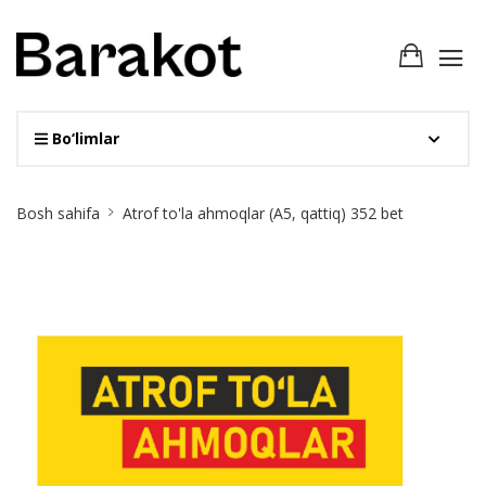
Bo‘limlar
Site
Bosh sahifa
Atrof to'la ahmoqlar (А5, qattiq) 352 bet
Breadcrumb