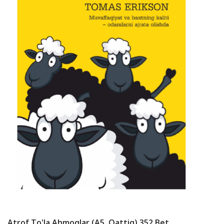
Atrof To'la Ahmoqlar (А5, Qattiq) 352 Bet