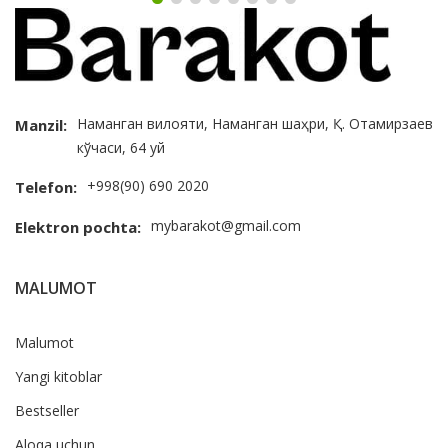
Наманган вилояти, Наманган шаҳри, Қ. Отамирзаев
Manzil:
кўчаси, 64 уй
+998(90) 690 2020
Telefon:
mybarakot@gmail.com
Elektron pochta:
MALUMOT
Malumot
Yangi kitoblar
Bestseller
Aloqa uchun