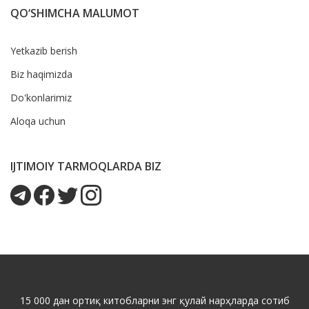
QO‘SHIMCHA MALUMOT
Yetkazib berish
Biz haqimizda
Do'konlarimiz
Aloqa uchun
IJTIMOIY TARMOQLARDA BIZ
15 000 дан ортиқ китобларни энг қулай нарҳларда сотиб