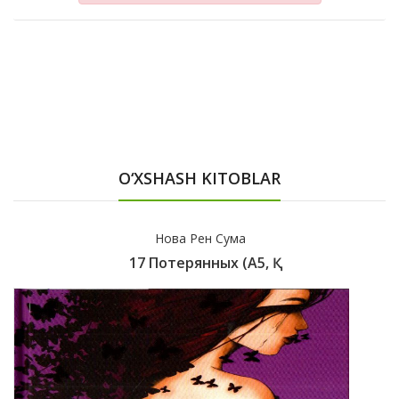
O‘XSHASH KITOBLAR
Tina Silig
20 Yoshimgacha Nega