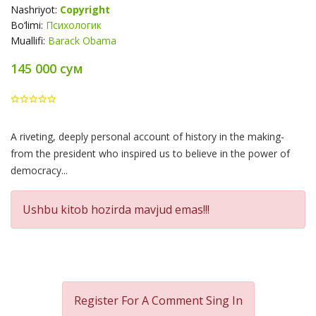
Nashriyot:
Copyright
Bo‘limi:
Психологик
Muallifi:
Barack Obama
145 000 сум
Product
A riveting, deeply personal account of history in the making-
Summery
from the president who inspired us to believe in the power of
democracy...
Ushbu kitob hozirda mavjud emas!!!
Register For A Comment
Sing In