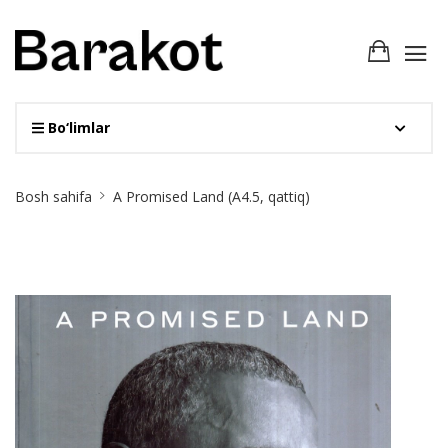
Bo‘limlar
Site
Bosh sahifa
A Promised Land (А4.5, qattiq)
Breadcrumb