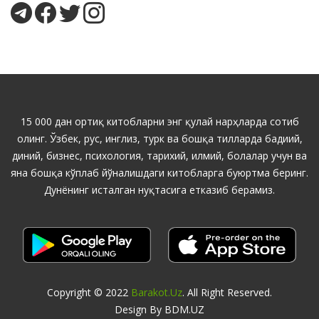
15 000 дан ортиқ китобларни энг қулай нарҳларда сотиб
олинг. Ўзбек, рус, инглиз, турк ва бошқа тилларда бадиий,
диний, бизнес, психология, тарихий, илмий, болалар учун ва
яна бошқа кўплаб йўналишдаги китобларга буюртма беринг.
Дунёнинг исталган нуқтасига етказиб берамиз.
Copyright © 2022
Barakot.uz
. All Right Reserved.
Design By BDM.UZ