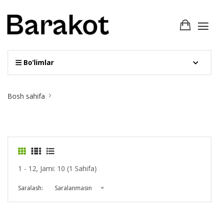
Bo‘limlar
Site
Bosh sahifa
Breadcrumb
1 - 12, Jami: 10 (1 Sahifa)
Saralash:
Saralanmasin