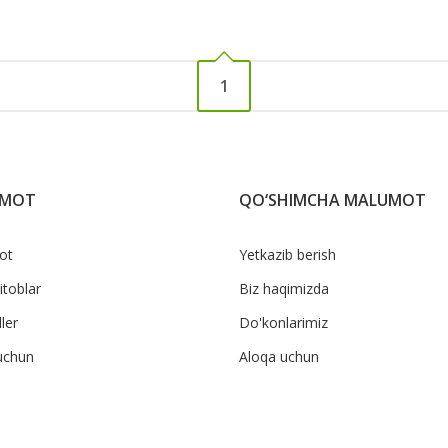
1
UMOT
QO‘SHIMCHA MALUMOT
ot
Yetkazib berish
itoblar
Biz haqimizda
ler
Do'konlarimiz
uchun
Aloqa uchun