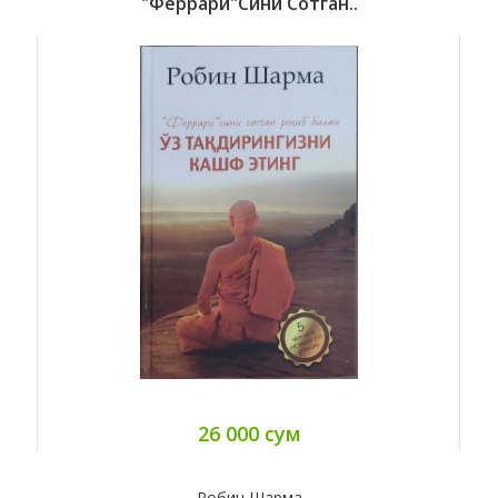
"Феррари"сини Сотган..
26 000 сум
Робин Шарма