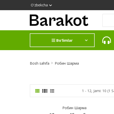
O'zbekcha
Bo‘limlar
Site
Bosh sahifa
Робин Шарма
Breadcrumb
1 - 12, Jami: 10 (1 S
Робин Шарма