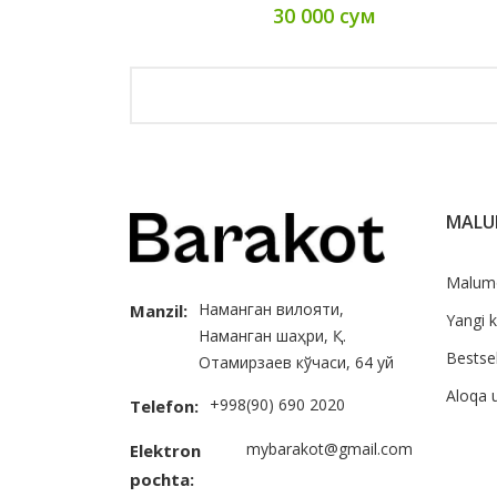
30 000 сум
MAL
Malum
Наманган вилояти,
Manzil:
Yangi k
Наманган шаҳри, Қ.
Bestsel
Отамирзаев кўчаси, 64 уй
Aloqa 
+998(90) 690 2020
Telefon:
mybarakot@gmail.com
Elektron
pochta: