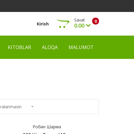
Savat
0
Kirish
0.00
KITOBLAR
ALOQA
MALUMOT
Ko‘rish
ralanmasin
Робин Шарма