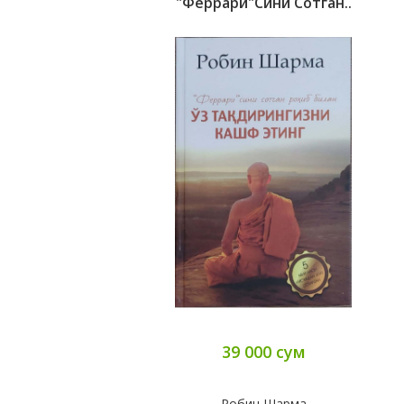
"Феррари"сини Сотган..
39 000 сум
Робин Шарма