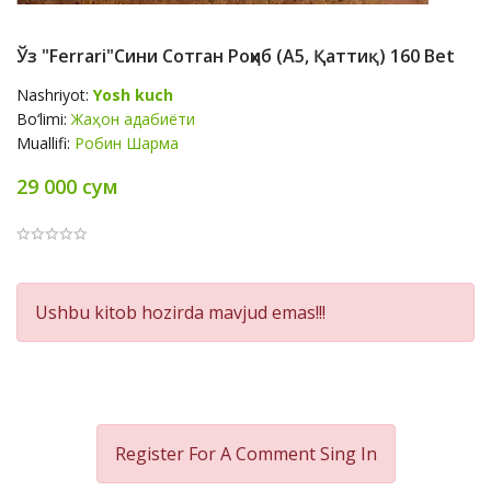
Ўз "Ferrari"сини Сотган Роҳиб (А5, Қаттиқ) 160 Bet
Nashriyot:
Yosh kuch
Bo‘limi:
Жаҳон адабиёти
Muallifi:
Робин Шарма
29 000 сум
Product
Ushbu kitob hozirda mavjud emas!!!
Summery
Register For A Comment
Sing In