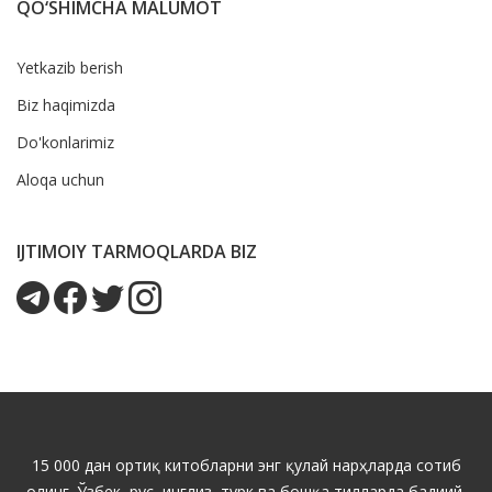
QO‘SHIMCHA MALUMOT
Yetkazib berish
Biz haqimizda
Do'konlarimiz
Aloqa uchun
IJTIMOIY TARMOQLARDA BIZ
15 000 дан ортиқ китобларни энг қулай нарҳларда сотиб
олинг. Ўзбек, рус, инглиз, турк ва бошқа тилларда бадиий,