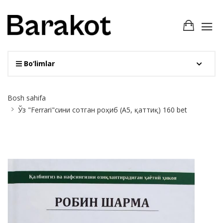
Bo‘limlar
Site
Bosh sahifa
Breadcrumb
Ўз "Ferrari"сини сотган роҳиб (А5, қаттиқ) 160 bet