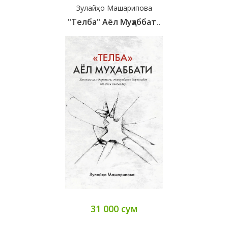
Зулайҳо Машарипова
"Телба" Аёл Муҳаббат..
31 000 сум