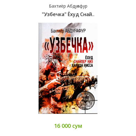
Бахтиёр Абдуғафур
"Узбечка" Ёхуд Снай..
16 000 сум