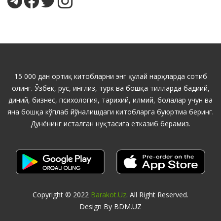
15 000 дан ортиқ китобларни энг қулай нарҳларда сотиб
олинг. Ўзбек, рус, инглиз, турк ва бошқа тилларда бадиий,
диний, бизнес, психология, тарихий, илмий, болалар учун ва
яна бошқа кўплаб йўналишдаги китобларга буюртма беринг.
Дунёнинг исталган нуқтасига етказиб берамиз.
Copyright © 2022
Barakot.uz
. All Right Reserved.
Design By BDM.UZ