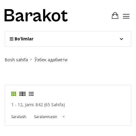
Bo‘limlar
Site
Bosh sahifa
Ўзбек адабиёти
Breadcrumb
1 - 12, Jami: 842 (65 Sahifa)
Saralash:
Saralanmasin