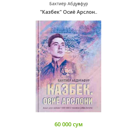
Бахтиёр Абдуғафур
"Казбек" Осиё Арслон..
60 000 сум