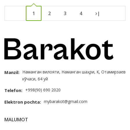
1
2
3
4
|
Наманган вилояти, Наманган шаҳри, Қ. Отамирзаев
Manzil:
кўчаси, 64 уй
+998(90) 690 2020
Telefon:
mybarakot@gmail.com
Elektron pochta:
MALUMOT