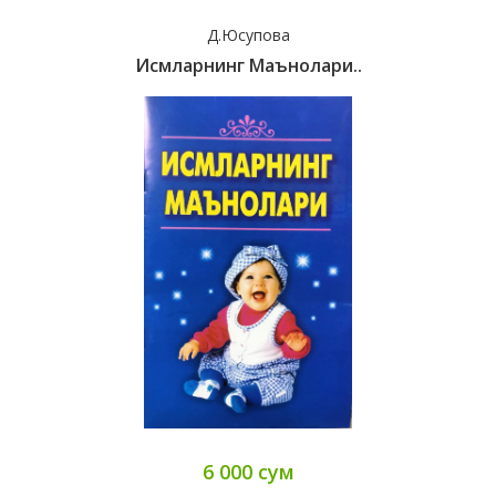
Д.Юсупова
Исмларнинг Маънолари..
6 000 сум