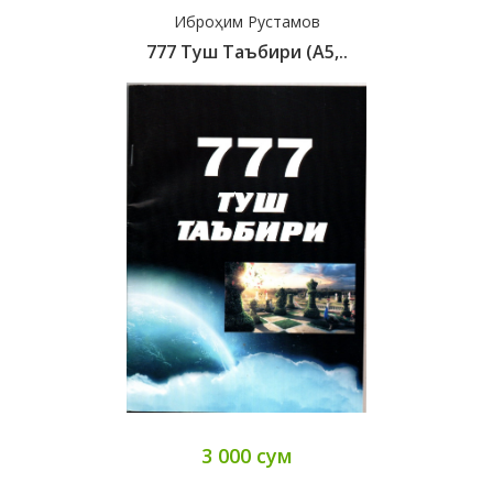
Иброҳим Рустамов
777 Туш Таъбири (А5,..
3 000 сум