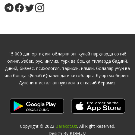
15 000 дан ортиқ китобларни энг қулай нарҳларда сотиб
олинг. Ўзбек, рус, инглиз, турк ва бошқа тилларда бадиий,
диний, бизнес, психология, тарихий, илмий, болалар учун ва
яна бошқа кўплаб йўналишдаги китобларга буюртма беринг.
Дунёнинг исталган нуқтасига етказиб берамиз.
Copyright © 2022
Barakot.uz
. All Right Reserved.
Design By BDM.UZ