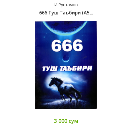
И.Рустамов
666 Туш Таъбири (А5,..
3 000 сум