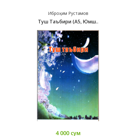
Иброҳим Рустамов
Туш Таъбири (А5, Юмш..
4 000 сум