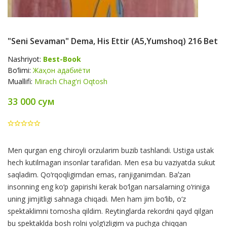
"Seni Sevaman" Dema, His Ettir (A5,yumshoq) 216 Bet
Nashriyot:
Best-Book
Bo‘limi:
Жаҳон адабиёти
Muallifi:
Mirach Chag'ri Oqtosh
33 000 сум
Product
Men qurgan eng chiroyli orzularim buzib tashlandi. Ustiga ustak
Summery
hech kutilmagan insonlar tarafidan. Men esa bu vaziyatda sukut
saqladim. Qo‘rqoqligimdan emas, ranjiganimdan. Baʼzan
insonning eng ko‘p gapirishi kerak bo‘lgan narsalarning o‘riniga
uning jimjitligi sahnaga chiqadi. Men ham jim bo‘lib, o‘z
spektaklimni tomosha qildim. Reytinglarda rekordni qayd qilgan
bu spektaklda bosh rolni yolg‘izligim va puchga chiqqan