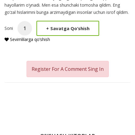
hayollarim o‘ynadi. Men esa shunchaki tomosha qildim. Eng
go‘zal hislarimni bunga arzimaydigan insonlar uchun isrof qildim.
+
Savatga Qo‘shish
Soni
Sevimlilarga qo‘shish
Register For A Comment
Sing In