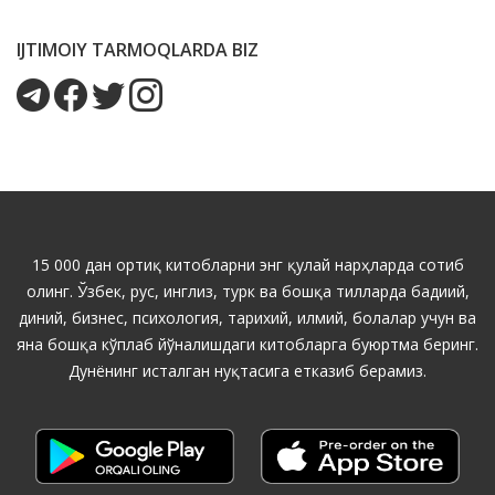
IJTIMOIY TARMOQLARDA BIZ
15 000 дан ортиқ китобларни энг қулай нарҳларда сотиб
олинг. Ўзбек, рус, инглиз, турк ва бошқа тилларда бадиий,
диний, бизнес, психология, тарихий, илмий, болалар учун ва
яна бошқа кўплаб йўналишдаги китобларга буюртма беринг.
Дунёнинг исталган нуқтасига етказиб берамиз.