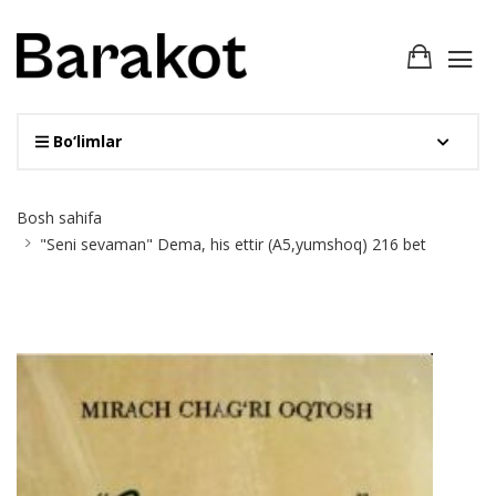
Bo‘limlar
Site
Bosh sahifa
Breadcrumb
"Seni sevaman" Dema, his ettir (A5,yumshoq) 216 bet