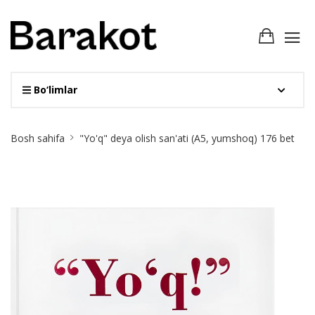
Bo‘limlar
Site
Bosh sahifa
"Yo'q" deya olish san'ati (А5, yumshoq) 176 bet
Breadcrumb