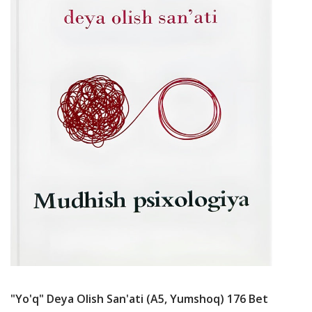
"Yo'q" Deya Olish San'ati (А5, Yumshoq) 176 Bet