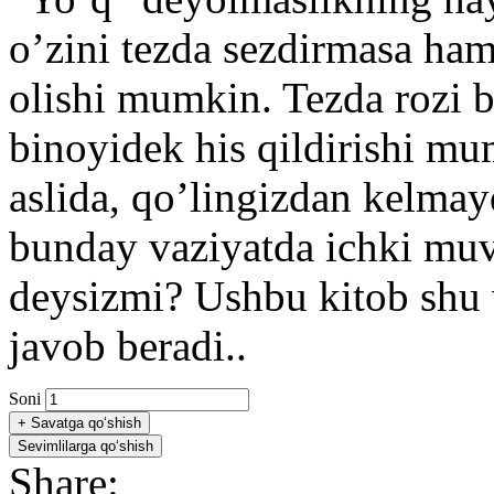
o’zini tezda sezdirmasa ham
olishi mumkin. Tezda rozi b
binoyidek his qildirishi mu
aslida, qo’lingizdan kelmay
bunday vaziyatda ichki muv
deysizmi? Ushbu kitob shu 
javob beradi..
Soni
+
Savatga qo‘shish
Sevimlilarga qo‘shish
Share: