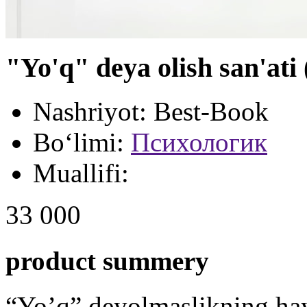
"Yo'q" deya olish san'ati
Nashriyot:
Best-Book
Bo‘limi:
Психологик
Muallifi:
33 000
product summery
“Yo’q” deyolmaslikning hayot