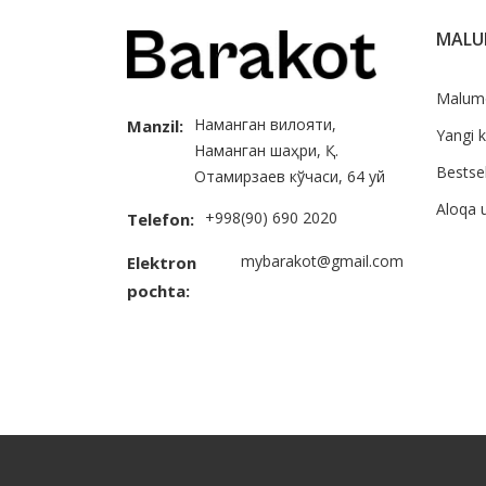
MAL
Malum
Наманган вилояти,
Manzil:
Yangi k
Наманган шаҳри, Қ.
Bestsel
Отамирзаев кўчаси, 64 уй
Aloqa 
+998(90) 690 2020
Telefon:
mybarakot@gmail.com
Elektron
pochta: