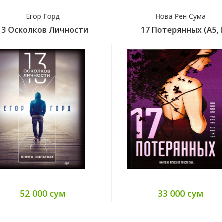
Егор Горд
Нова Рен Сума
13 Осколков Личности
17 Потерянных (А5, Қ
52 000 сум
33 000 сум