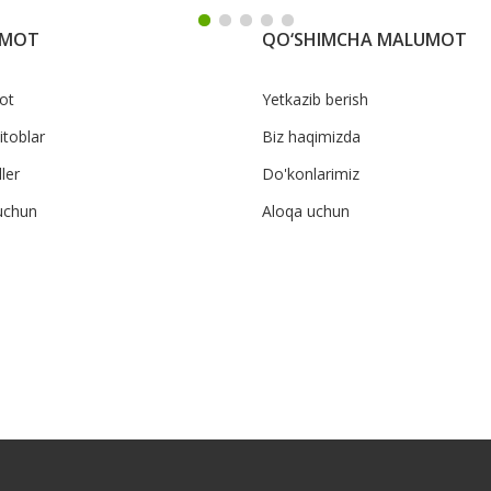
UMOT
QO‘SHIMCHA MALUMOT
ot
Yetkazib berish
itoblar
Biz haqimizda
ler
Do'konlarimiz
uchun
Aloqa uchun