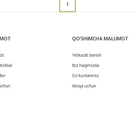
1
UMOT
QO‘SHIMCHA MALUMOT
ot
Yetkazib berish
itoblar
Biz haqimizda
ler
Do'konlarimiz
uchun
Aloqa uchun