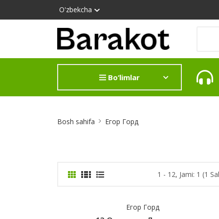
O'zbekcha
Bo‘limlar
Site
Bosh sahifa
Егор Горд
Breadcrumb
1 - 12, Jami: 1 (1 Sa
Егор Горд