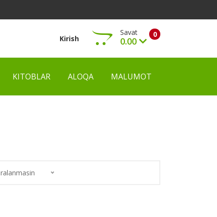
Savat
0
Kirish
0.00
KITOBLAR
ALOQA
MALUMOT
Ko‘rish
ralanmasin