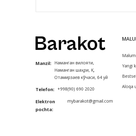
MAL
Malum
Наманган вилояти,
Manzil:
Yangi k
Наманган шаҳри, Қ.
Bestsel
Отамирзаев кўчаси, 64 уй
Aloqa 
+998(90) 690 2020
Telefon:
mybarakot@gmail.com
Elektron
pochta: