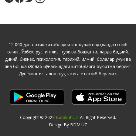
15 000 дан ортиқ китобларни энг қулай нарҳларда сотиб
олинг. Ўзбек, рус, инглиз, турк ва бошқа тилларда бадиий,
диний, бизнес, психология, тарихий, илмий, болалар учун ва
яна бошқа кўплаб йўналишдаги китобларга буюртма беринг.
Дунёнинг исталган нуқтасига етказиб берамиз.
Copyright © 2022
Barakot.uz
. All Right Reserved.
Design By BDM.UZ