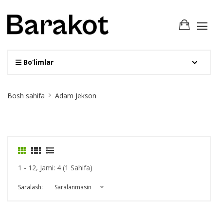
Bo‘limlar
Site
Bosh sahifa
Adam Jekson
Breadcrumb
1 - 12, Jami: 4 (1 Sahifa)
Saralash:
Saralanmasin