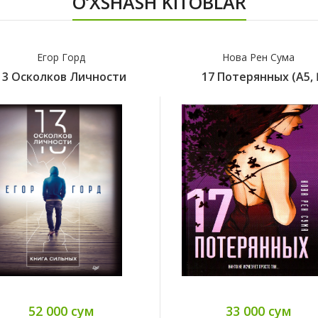
O‘XSHASH KITOBLAR
Егор Горд
Нова Рен Сума
13 Осколков Личности
17 Потерянных (А5, Қ
52 000 сум
33 000 сум