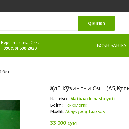
Qidirish
Bepul maslahat 24/7
BOSH SAHIFA
+998(90) 690 2020
4 бет
Қалб Кўзингни Оч... (A5,қатт
Nashriyot:
Matbaachi nashriyoti
Bo‘limi:
Психологик
Muallifi:
Абдумурод Тилавов
33 000 сум