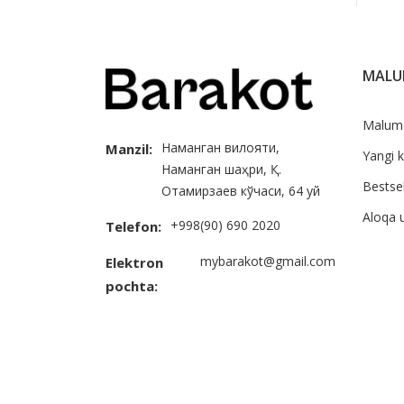
MAL
Malum
Наманган вилояти,
Manzil:
Yangi k
Наманган шаҳри, Қ.
Bestsel
Отамирзаев кўчаси, 64 уй
Aloqa 
+998(90) 690 2020
Telefon:
mybarakot@gmail.com
Elektron
pochta: