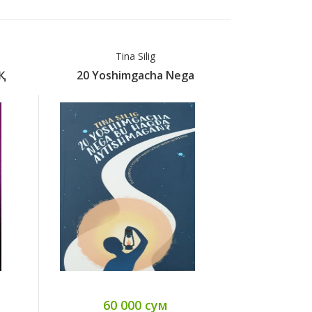
Tina Silig
Ро
20 Yoshimgacha Nega
200 Ҳа
60 000 сум
39