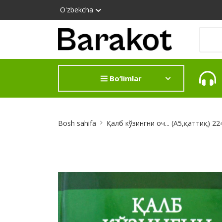
O'zbekcha
Bo‘limlar
Site
Bosh sahifa
Қалб кўзингни оч... (A5,қаттиқ) 22
Breadcrumb