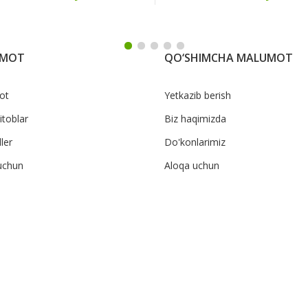
UMOT
QO‘SHIMCHA MALUMOT
ot
Yetkazib berish
itoblar
Biz haqimizda
ler
Do'konlarimiz
uchun
Aloqa uchun