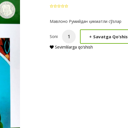
Product
Мавлоно Румийдан ҳикматли сўзлар
Summery
+
Savatga Qo‘shis
Soni
Sevimlilarga qo‘shish