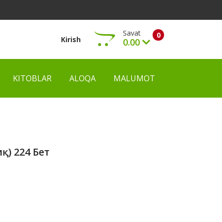
Savat
0
Kirish
0.00
KITOBLAR
ALOQA
MALUMOT
Ko‘rish
иқ) 224 Бет