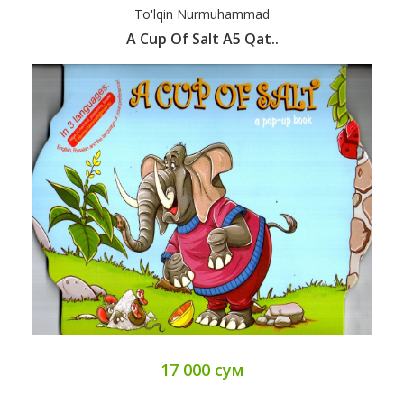
To'lqin Nurmuhammad
A Cup Of Salt А5 Qat..
17 000 сум