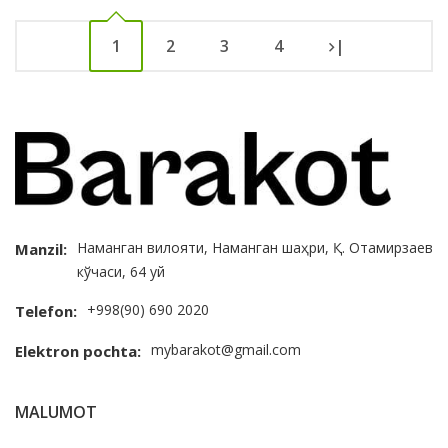
1
2
3
4
|
Наманган вилояти, Наманган шаҳри, Қ. Отамирзаев
Manzil:
кўчаси, 64 уй
+998(90) 690 2020
Telefon:
mybarakot@gmail.com
Elektron pochta:
MALUMOT