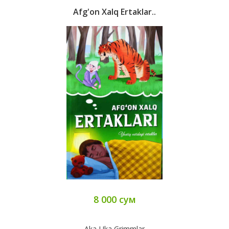
Afg'on Xalq Ertaklar..
8 000 сум
Aka-Uka Grimmlar