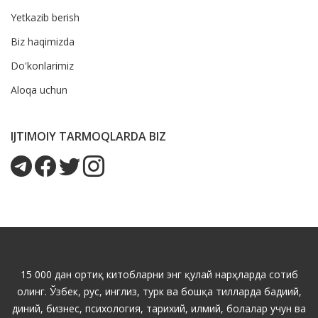
Yetkazib berish
Biz haqimizda
Do'konlarimiz
Aloqa uchun
IJTIMOIY TARMOQLARDA BIZ
15 000 дан ортиқ китобларни энг қулай нарҳларда сотиб
олинг. Ўзбек, рус, инглиз, турк ва бошқа тилларда бадиий,
диний, бизнес, психология, тарихий, илмий, болалар учун ва