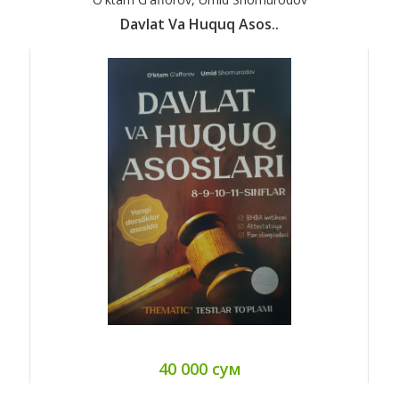
Davlat Va Huquq Asos..
40 000 сум