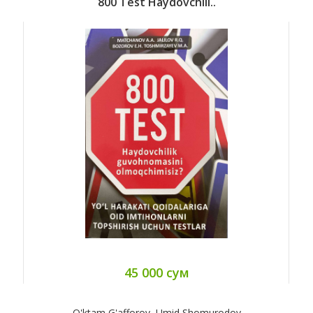
800 Test Haydovchili..
45 000 сум
O'ktam G'afforov, Umid Shomurodov