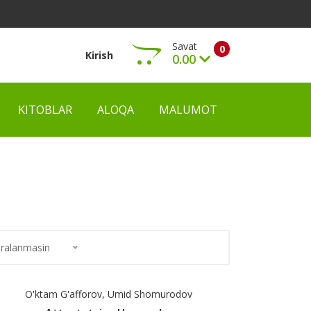
Savat
0
Kirish
0.00
KITOBLAR
ALOQA
MALUMOT
Ko‘rish
ralanmasin
O'ktam G'afforov, Umid Shomurodov