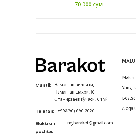
70 000 сум
MAL
Malum
Наманган вилояти,
Manzil:
Yangi k
Наманган шаҳри, Қ.
Bestsel
Отамирзаев кўчаси, 64 уй
Aloqa 
+998(90) 690 2020
Telefon:
mybarakot@gmail.com
Elektron
pochta: