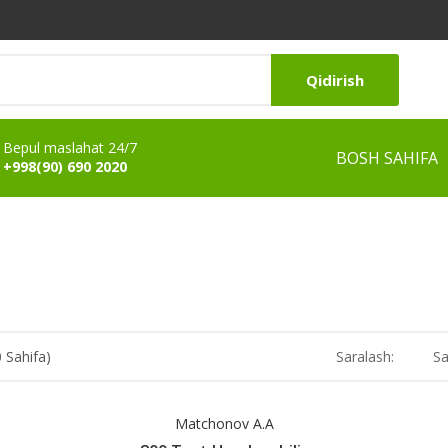
Qidirish
Bepul maslahat 24/7
BOSH SAHIFA
+998(90) 690 2020
0 Sahifa)
Saralash:
Sa
Matchonov A.A