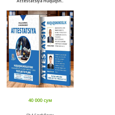
Attestatsiya Huquqsh..
40 000 сум
Sh.A.Saydullayev