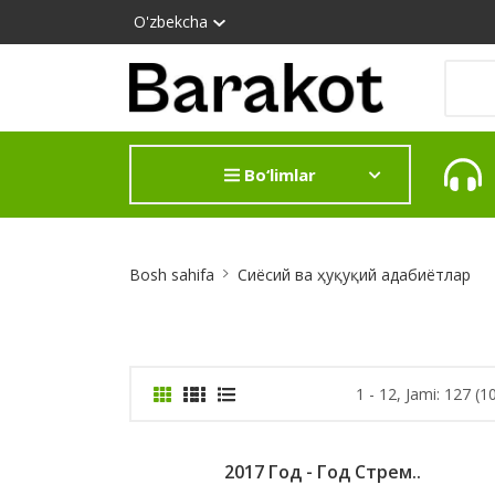
O'zbekcha
Bo‘limlar
Site
Bosh sahifa
Сиёсий ва ҳуқуқий адабиётлар
Breadcrumb
1 - 12, Jami: 127 (1
2017 Год - Год Стрем..