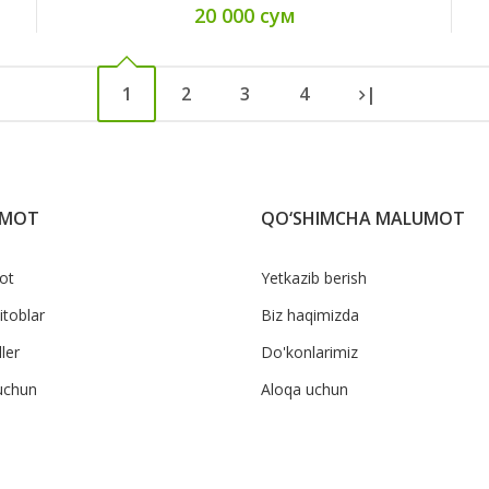
20 000 сум
1
2
3
4
|
UMOT
QO‘SHIMCHA MALUMOT
ot
Yetkazib berish
itoblar
Biz haqimizda
ler
Do'konlarimiz
uchun
Aloqa uchun