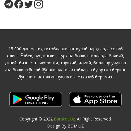
15 000 дан ортиқ китобларни энг қулай нарҳларда сотиб
олинг. Ўзбек, рус, инглиз, турк ва бошқа тилларда бадиий,
диний, бизнес, психология, тарихий, илмий, болалар учун ва
яна бошқа кўплаб йўналишдаги китобларга буюртма беринг.
Дунёнинг исталган нуқтасига етказиб берамиз.
Copyright © 2022
Barakot.uz
. All Right Reserved.
Design By BDM.UZ