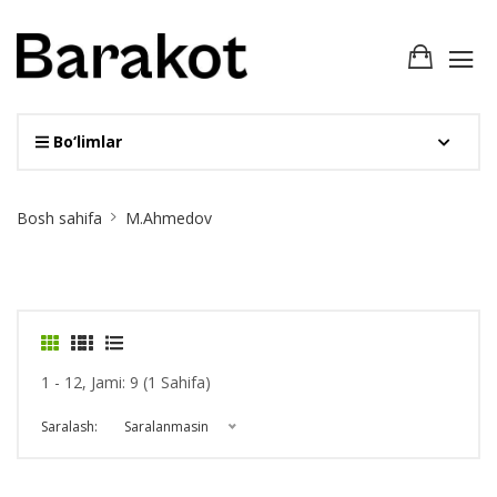
Bo‘limlar
Site
Bosh sahifa
M.Ahmedov
Breadcrumb
1 - 12, Jami: 9 (1 Sahifa)
Saralash:
Saralanmasin