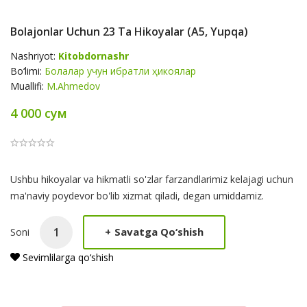
Bolajonlar Uchun 23 Ta Hikoyalar (А5, Yupqa)
Nashriyot:
Kitobdornashr
Bo‘limi:
Болалар учун ибратли ҳикоялар
Muallifi:
M.Ahmedov
4 000 сум
Product
Ushbu hikoyalar va hikmatli so'zlar farzandlarimiz kelajagi uchun
Summery
ma'naviy poydevor bo'lib xizmat qiladi, degan umiddamiz.
+
Savatga Qo‘shish
Soni
Sevimlilarga qo‘shish