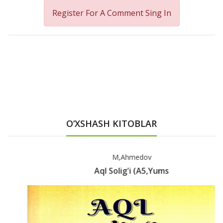
Register For A Comment
Sing In
O‘XSHASH KITOBLAR
M,Ahmedov
Aql Solig'i (A5,yums