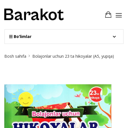
Bo‘limlar
Site
Bosh sahifa
Bolajonlar uchun 23 ta hikoyalar (А5, yupqa)
Breadcrumb