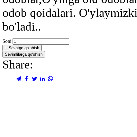
odob qoidalari. O'ylaymizki
bo'ladi..
Soni
+
Savatga qo‘shish
Sevimlilarga qo‘shish
Share: