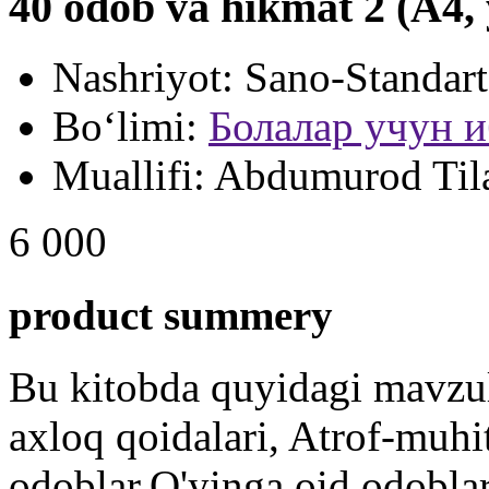
40 odob va hikmat 2 (А4,
Nashriyot:
Sano-Standart
Bo‘limi:
Болалар учун и
Muallifi:
Abdumurod Til
6 000
product summery
Bu kitobda quyidagi mavzul
axloq qoidalari, Atrof-muhit
odoblar,O'yinga oid odoblar,