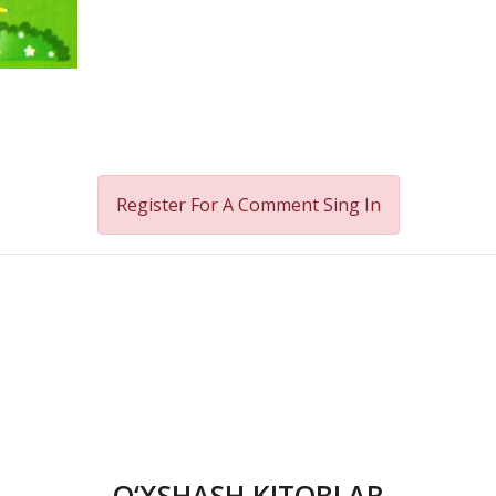
Register For A Comment
Sing In
O‘XSHASH KITOBLAR