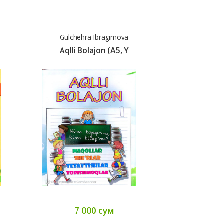
Gulchehra Ibragimova
Gulche
Aqlli Bolajon (А5, Y
Aqlli Q
7 000 сум
8