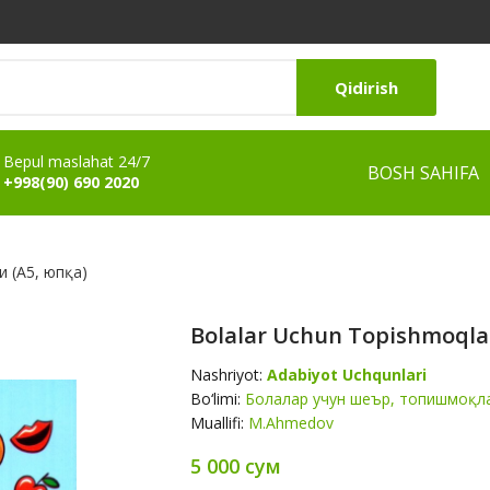
Qidirish
Bepul maslahat 24/7
BOSH SAHIFA
+998(90) 690 2020
и (А5, юпқа)
Bolalar Uchun Topishmoqlar
Nashriyot:
Adabiyot Uchqunlari
Bo‘limi:
Болалар учун шеър, топишмоқла
Muallifi:
M.Ahmedov
5 000 сум