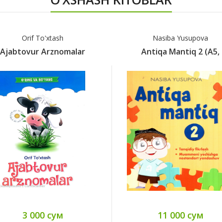
Orif To'xtash
Nasiba Yusupova
Ajabtovur Arznomalar
Antiqa Mantiq 2 (А5,
3 000 сум
11 000 сум