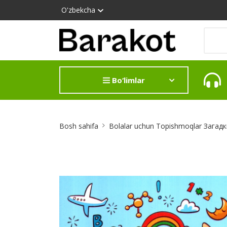
O'zbekcha
Bo‘limlar
Site
Bosh sahifa
Bolalar uchun Topishmoqlar Загадк
Breadcrumb