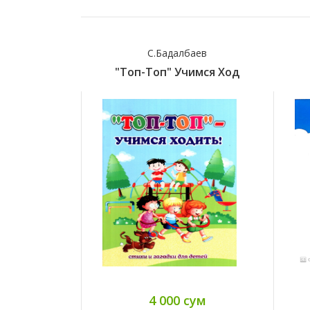
С.Бадалбаев
"Топ-Топ" Учимся Ход
4 000 сум