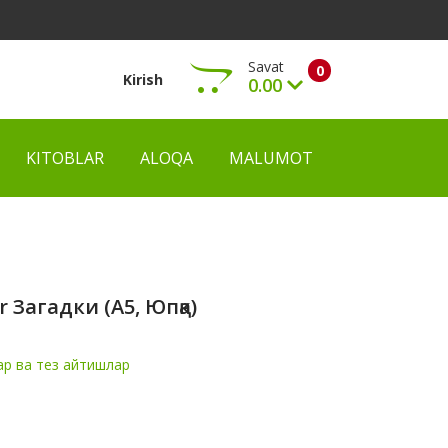
Savat
0
Kirish
0.00
KITOBLAR
ALOQA
MALUMOT
Ko‘rish
 Загадки (А5, Юпқа)
р ва тез айтишлар