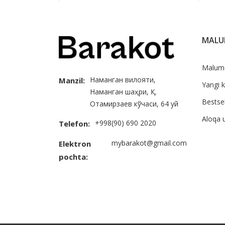
MAL
Malum
Наманган вилояти,
Manzil:
Yangi k
Наманган шаҳри, Қ.
Bestsel
Отамирзаев кўчаси, 64 уй
Aloqa 
+998(90) 690 2020
Telefon:
mybarakot@gmail.com
Elektron
pochta: