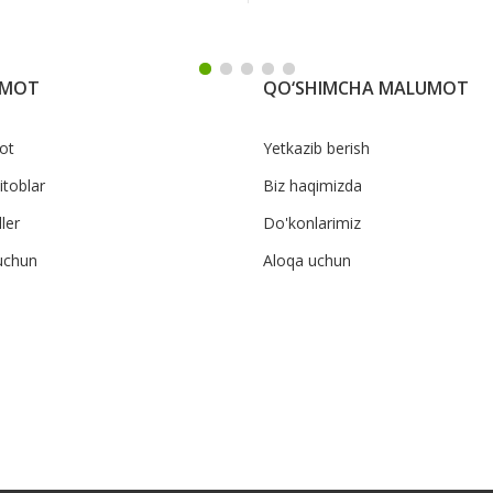
UMOT
QO‘SHIMCHA MALUMOT
ot
Yetkazib berish
itoblar
Biz haqimizda
ler
Do'konlarimiz
uchun
Aloqa uchun