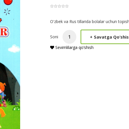
Product
O'zbek va Rus tillarida bolalar uchun topi
Summery
+
Savatga Qo‘shis
Soni
Sevimlilarga qo‘shish