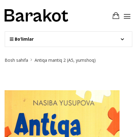
Bo‘limlar
Site
Bosh sahifa
Antiqa mantiq 2 (А5, yumshoq)
Breadcrumb