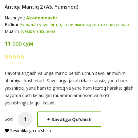
Antiqa Mantiq 2 (А5, Yumshoq)
Nashriyot:
Akademnashr
Bo‘limi:
Болалар учун шеър, топишмоқлар ва тез айтишлар
Muallifi:
Nasiba Yusupova
11 000 сум
Product
Hayotni anglash va unga ma'no berish uchun savollar muhim
Summery
ahamiyat kasb etadi. Savollarga javob izlar ekansiz, yana ham
yaxshiroq, yana ham to'g'riroq va yana ham tezroq harakat qilish
hayotda duch keladigan muammolarni oson va to'g'ri
yechishingizda qo'l keladi.
+
Savatga Qo‘shish
Soni
Sevimlilarga qo‘shish