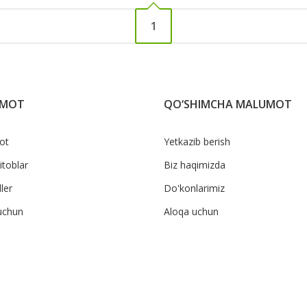
1
UMOT
QO‘SHIMCHA MALUMOT
ot
Yetkazib berish
itoblar
Biz haqimizda
ler
Do'konlarimiz
uchun
Aloqa uchun