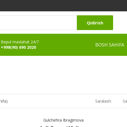
Qidirish
Bepul maslahat 24/7
BOSH SAHIFA
+998(90) 690 2020
hifa)
Saralash:
Sa
Gulchehra Ibragimova