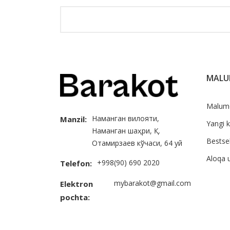
MAL
Malum
Наманган вилояти,
Manzil:
Yangi k
Наманган шаҳри, Қ.
Bestsel
Отамирзаев кўчаси, 64 уй
Aloqa 
+998(90) 690 2020
Telefon:
mybarakot@gmail.com
Elektron
pochta: