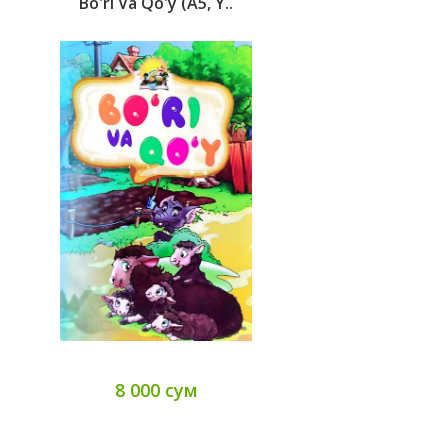
Bo'ri Va Qo'y (А5, Y..
8 000 сум