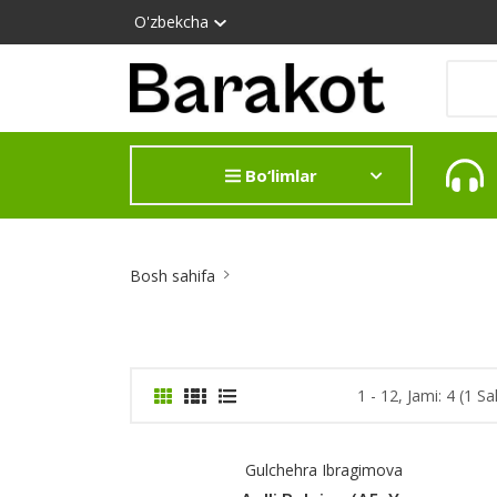
O'zbekcha
Bo‘limlar
Site
Bosh sahifa
Breadcrumb
1 - 12, Jami: 4 (1 Sa
Gulchehra Ibragimova