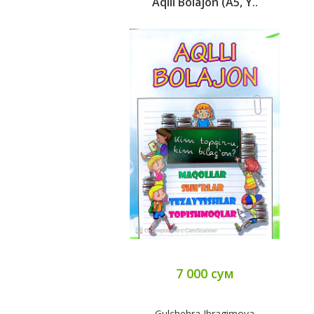
Aqlli Bolajon (А5, Y..
7 000 сум
Gulchehra Ibragimova