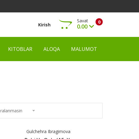
Savat
0
Kirish
0.00
KITOBLAR
ALOQA
MALUMOT
Ko‘rish
ralanmasin
Gulchehra Ibragimova