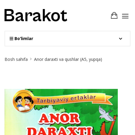
Bo‘limlar
Site
Bosh sahifa
Anor daraxti va qushlar (А5, yupqa)
Breadcrumb