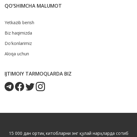
QO‘SHIMCHA MALUMOT
Yetkazib berish
Biz haqimizda
Do'konlarimiz
Aloqa uchun
IJTIMOIY TARMOQLARDA BIZ
15 000 дан ортиқ китобларни энг қулай нарҳларда сотиб