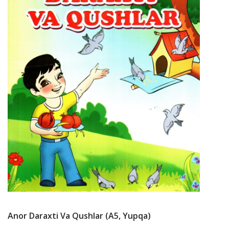
Anor Daraxti Va Qushlar (А5, Yupqa)