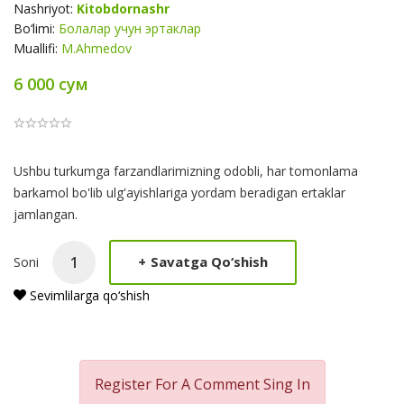
Nashriyot:
Kitobdornashr
Bo‘limi:
Болалар учун эртаклар
Muallifi:
M.Ahmedov
6 000 сум
Product
Ushbu turkumga farzandlarimizning odobli, har tomonlama
Summery
barkamol bo'lib ulg'ayishlariga yordam beradigan ertaklar
jamlangan.
+
Savatga Qo‘shish
Soni
Sevimlilarga qo‘shish
Register For A Comment
Sing In