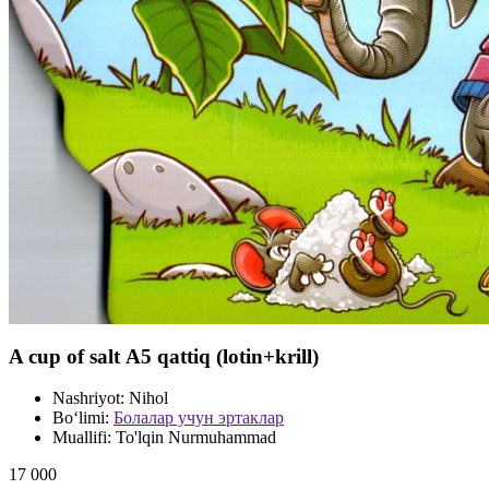
A cup of salt А5 qattiq (lotin+krill)
Nashriyot:
Nihol
Bo‘limi:
Болалар учун эртаклар
Muallifi:
To'lqin Nurmuhammad
17 000