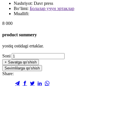
Nashriyot:
Davr press
Bo‘limi:
Болалар учун эртаклар
Muallifi:
8 000
product summery
yostiq ostidagi ertaklar.
Soni
+
Savatga qo‘shish
Sevimlilarga qo‘shish
Share: