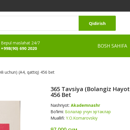
Qidirish
Bepul maslahat 24/7
BOSH SAHIFA
+998(90) 690 2020
ili uchun) (А4, qattiq) 456 bet
365 Tavsiya (Bolangiz Hayoti
456 Bet
Nashriyot:
Akademnashr
Bo‘limi:
Болалар учун эртаклар
Muallifi:
Y.O.Komarovskiy
97 000 сум