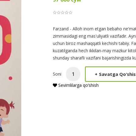
Product
Farzand - Alloh inom etgan bebaho ne'mat
zimmasidagi eng mas'uliyatli vazifadir. Ayn
Summery
uchun biroz mashaqqatli kechishi tabiiy. F
kuzatilganda hech ikkilan-may mazkur kit
shunday sharafli vazifani bajarishingizda ku
+
Savatga Qo‘shis
Soni
Sevimlilarga qo‘shish