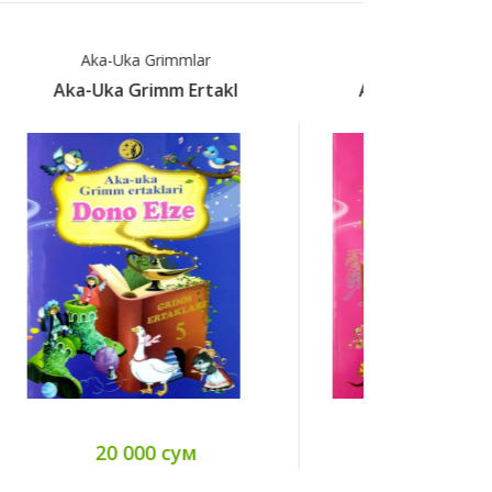
Aka-Uka Grimmlar
Aka-
Aka-Uka Grimm Ertakl
Aka-Uka
20 000 сум
20