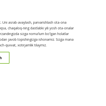
. Uni asrab-avaylash, parvarishlash ota-ona
iqsa, chaqaloq-ning dastlabki yili yosh ota-onalar
arzandingizda sizga noma'lum bo'lgan holatlar
obdan javob topishingizga ishonamiz. Sizga mana
ch-quvvat, xotirjamlik tilaymiz.
h