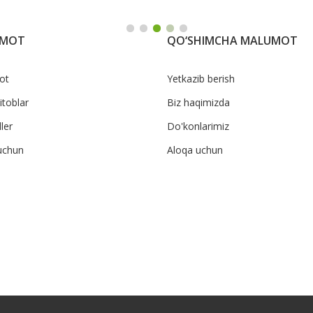
UMOT
QO‘SHIMCHA MALUMOT
ot
Yetkazib berish
itoblar
Biz haqimizda
ler
Do'konlarimiz
uchun
Aloqa uchun