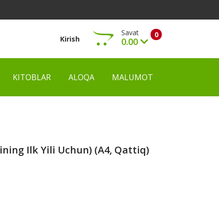
Savat
0
Kirish
0.00
KITOBLAR
ALOQA
MALUMOT
Ko‘rish
ning Ilk Yili Uchun) (А4, Qattiq)