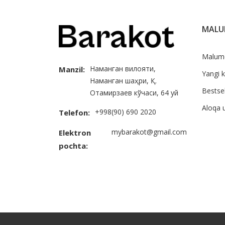
MAL
Malum
Наманган вилояти,
Manzil:
Yangi k
Наманган шаҳри, Қ.
Bestsel
Отамирзаев кўчаси, 64 уй
Aloqa 
+998(90) 690 2020
Telefon:
mybarakot@gmail.com
Elektron
pochta: