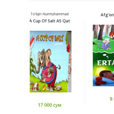
uhammad
Afg'on Xalq Ertaklar
t А5 Qat
8 000 сум
сум