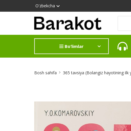
O'zbekcha
Bo‘limlar
Site
Bosh sahifa
365 tavsiya (Bolangiz hayotining ilk y
Breadcrumb