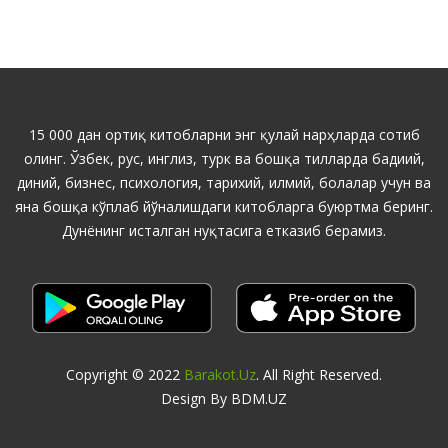
15 000 дан ортиқ китобларни энг қулай нарҳларда сотиб
олинг. Ўзбек, рус, инглиз, турк ва бошқа тилларда бадиий,
диний, бизнес, психология, тарихий, илмий, болалар учун ва
яна бошқа кўплаб йўналишдаги китобларга буюртма беринг.
Дунёнинг исталган нуқтасига етказиб берамиз.
Copyright © 2022
Barakot.uz
. All Right Reserved.
Design By BDM.UZ