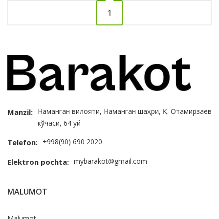
1
Наманган вилояти, Наманган шаҳри, Қ. Отамирзаев
Manzil:
кўчаси, 64 уй
+998(90) 690 2020
Telefon:
mybarakot@gmail.com
Elektron pochta:
MALUMOT
Malumot