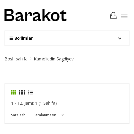
Bo‘limlar
Site
Bosh sahifa
Kamoliddin Sagdiyev
Breadcrumb
1 - 12, Jami: 1 (1 Sahifa)
Saralash:
Saralanmasin