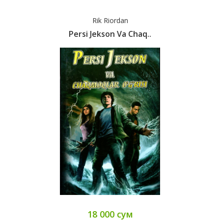
Rik Riordan
Persi Jekson Va Chaq..
18 000 сум