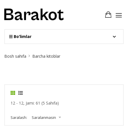
Bo‘limlar
Site
Bosh sahifa
Barcha kitoblar
Breadcrumb
12 - 12, Jami: 61 (5 Sahifa)
Saralash:
Saralanmasin