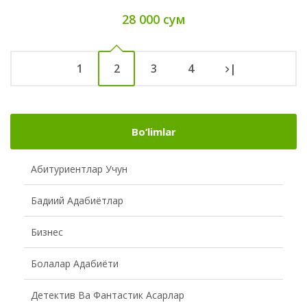
28 000 сум
1
2
3
4
|
Bo‘limlar
Абитуриентлар Учун
Бадиий Адабиётлар
Бизнес
Болалар Адабиёти
Детектив Ва Фантастик Асарлар