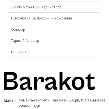
Диний-Маърифий Адабиётлар
Психология Ва Шахсий Ривожланиш
Совғалар
Тарихий Асарлар
Шеърият
Наманган вилояти, Наманган шаҳри, Қ. Отамирзаев
Manzil:
кўчаси, 64 уй