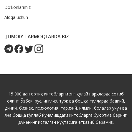
Do'konlarimiz
Aloqa uchun
IJTIMOIY TARMOQLARDA BIZ
15 000 дан ортиқ китобларни энг қулай нарҳларда сотиб
олинг. Ўзбек, рус, инглиз, турк ва бошқа тилларда бадиий,
диний, бизнес, психология, тарихий, илмий, болалар учун ва
яна бошқа кўплаб йўналишдаги китобларга буюртма беринг.
Дунёнинг исталган нуқтасига етказиб берамиз.