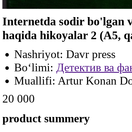
Internetda sodir bo'l
haqida hikoyalar 2 (А5, q
Nashriyot:
Davr press
Bo‘limi:
Детектив ва фа
Muallifi:
Artur Konan D
20 000
product summery