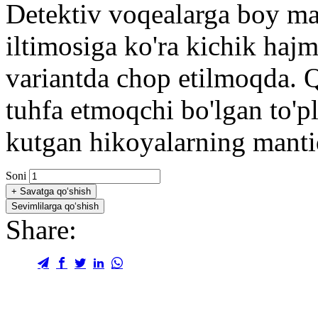
Detektiv voqealarga boy maz
iltimosiga ko'ra kichik hajm
variantda chop etilmoqda. Q
tuhfa etmoqchi bo'lgan to'pl
kutgan hikoyalarning manti
Soni
+
Savatga qo‘shish
Sevimlilarga qo‘shish
Share: