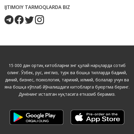
IJTIMOIY TARMOQLARDA BIZ
15 000 дан ортиқ китобларни энг қулай нарҳларда сотиб
олинг. Ўзбек, рус, инглиз, турк ва бошқа тилларда бадиий,
диний, бизнес, психология, тарихий, илмий, болалар учун ва
яна бошқа кўплаб йўналишдаги китобларга буюртма беринг.
Дунёнинг исталган нуқтасига етказиб берамиз.