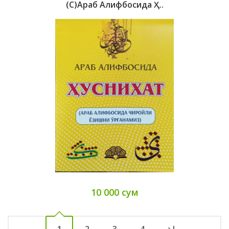
(c)Араб Алифбосида Ҳ..
10 000 сум