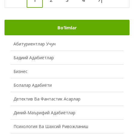
1
2
3
4
|
Bo‘limlar
Абитуриентлар Учун
Бадиий Адабиётлар
Бизнес
Болалар Адабиёти
Детектив Ва Фантастик Асарлар
Диний-Маърифий Адабиётлар
Психология Ва Шахсий Ривожланиш