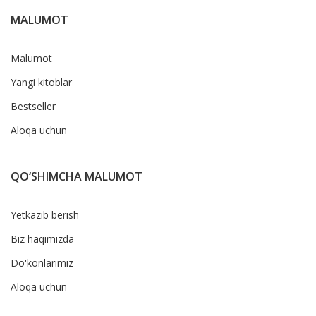
MALUMOT
Malumot
Yangi kitoblar
Bestseller
Aloqa uchun
QO‘SHIMCHA MALUMOT
Yetkazib berish
Biz haqimizda
Do'konlarimiz
Aloqa uchun