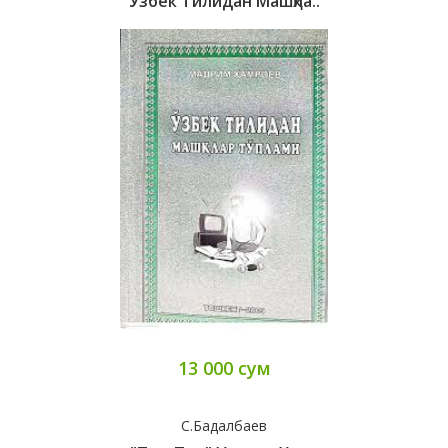
Ўзбек Тилидан Машқла..
13 000 сум
С.Бадалбаев