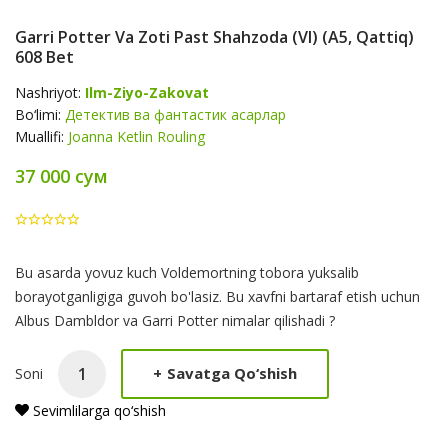
Garri Potter Va Zoti Past Shahzoda (VI) (А5, Qattiq)
608 Bet
Nashriyot:
Ilm-Ziyo-Zakovat
Bo‘limi:
Детектив ва фантастик асарлар
Muallifi:
Joanna Ketlin Rouling
37 000 сум
Product
Bu asarda yovuz kuch Voldemortning tobora yuksalib
Summery
borayotganligiga guvoh bo'lasiz. Bu xavfni bartaraf etish uchun
Albus Dambldor va Garri Potter nimalar qilishadi ?
+
Savatga Qo‘shish
Soni
Sevimlilarga qo‘shish