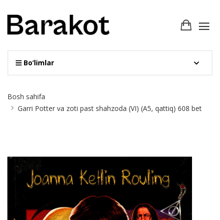
Bo‘limlar
Site
Bosh sahifa
Breadcrumb
Garri Potter va zoti past shahzoda (VI) (А5, qattiq) 608 bet