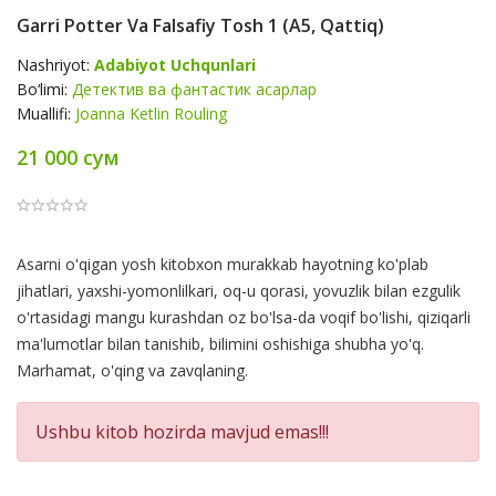
Garri Potter Va Falsafiy Tosh 1 (А5, Qattiq)
Nashriyot:
Adabiyot Uchqunlari
Bo‘limi:
Детектив ва фантастик асарлар
Muallifi:
Joanna Ketlin Rouling
21 000 сум
Product
Asarni o'qigan yosh kitobxon murakkab hayotning ko'plab
Summery
jihatlari, yaxshi-yomonlilkari, oq-u qorasi, yovuzlik bilan ezgulik
o'rtasidagi mangu kurashdan oz bo'lsa-da voqif bo'lishi, qiziqarli
ma'lumotlar bilan tanishib, bilimini oshishiga shubha yo'q.
Marhamat, o'qing va zavqlaning.
Ushbu kitob hozirda mavjud emas!!!