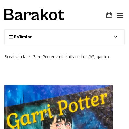
Bo‘limlar
Site
Bosh sahifa
Garri Potter va falsafiy tosh 1 (А5, qattiq)
Breadcrumb