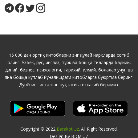
15 000 дан ортиқ китобларни энг қулай нарҳларда сотиб
олинг. Ўзбек, рус, инглиз, турк ва бошқа тилларда бадиий,
диний, бизнес, психология, тарихий, илмий, болалар учун ва
яна бошқа кўплаб йўналишдаги китобларга буюртма беринг.
Дунёнинг исталган нуқтасига етказиб берамиз.
Copyright © 2022
Barakot.uz
. All Right Reserved.
Design By BDM.UZ