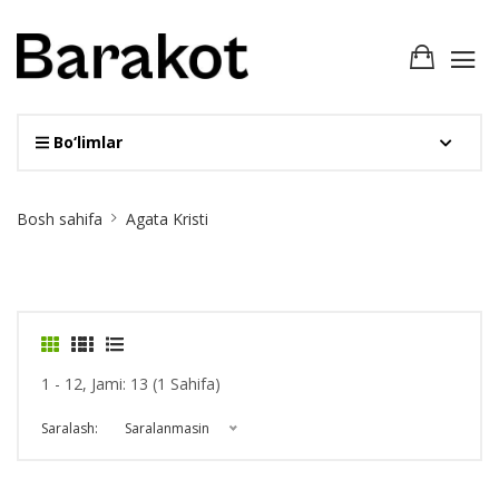
Bo‘limlar
Site
Bosh sahifa
Agata Kristi
Breadcrumb
1 - 12, Jami: 13 (1 Sahifa)
Saralash:
Saralanmasin