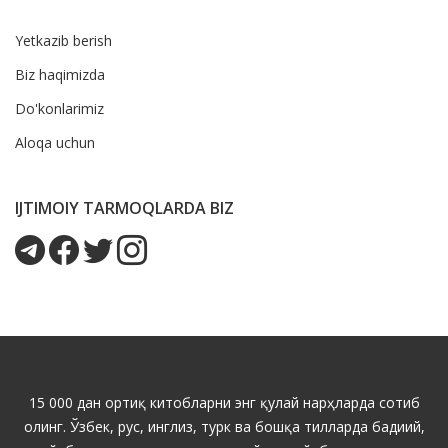
Yetkazib berish
Biz haqimizda
Do'konlarimiz
Aloqa uchun
IJTIMOIY TARMOQLARDA BIZ
15 000 дан ортиқ китобларни энг қулай нарҳларда сотиб
олинг. Ўзбек, рус, инглиз, турк ва бошқа тилларда бадиий,