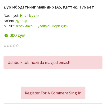
Дуо Ибодатнинг Мағзидир (А5, Қаттиқ) 176 Бет
Nashriyot:
Hilol-Nashr
Bo‘limi:
Дуолар
Muallifi:
Фотимахон Сулаймон қори қизи
48 000 сум
Product
Ushbu kitob hozirda mavjud emas!!!
Summery
Register For A Comment
Sing In