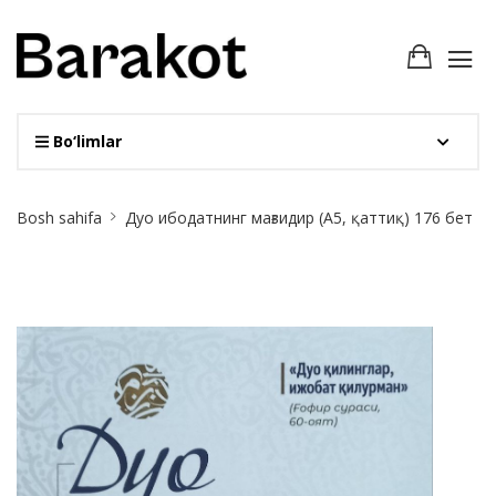
Bo‘limlar
Site
Bosh sahifa
Дуо ибодатнинг мағзидир (А5, қаттиқ) 176 бет
Breadcrumb