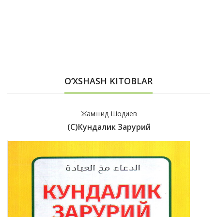
O‘XSHASH KITOBLAR
Жамшид Шодиев
(с)Кундалик Зарурий