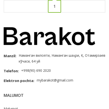
1
Наманган вилояти, Наманган шаҳри, Қ. Отамирзаев
Manzil:
кўчаси, 64 уй
+998(90) 690 2020
Telefon:
mybarakot@gmail.com
Elektron pochta:
MALUMOT
Malumot