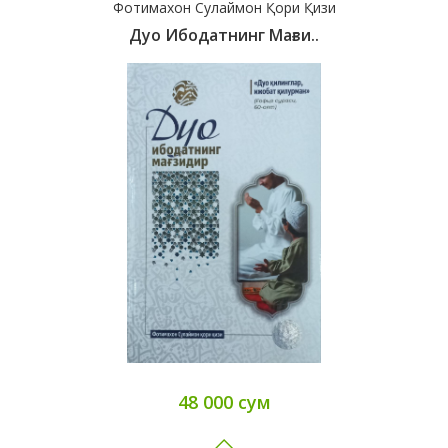
Фотимахон Сулаймон Қори Қизи
Дуо Ибодатнинг Мағзи..
48 000 сум