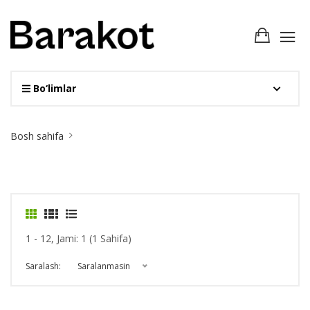
Bo‘limlar
Site
Bosh sahifa
Breadcrumb
1 - 12, Jami: 1 (1 Sahifa)
Saralash:
Saralanmasin