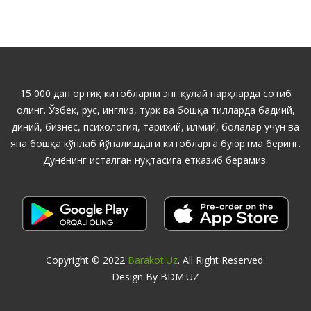
15 000 дан ортиқ китобларни энг қулай нарҳларда сотиб
олинг. Ўзбек, рус, инглиз, турк ва бошқа тилларда бадиий,
диний, бизнес, психология, тарихий, илмий, болалар учун ва
яна бошқа кўплаб йўналишдаги китобларга буюртма беринг.
Дунёнинг исталган нуқтасига етказиб берамиз.
Copyright © 2022
Barakot.uz
. All Right Reserved.
Design By BDM.UZ