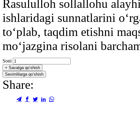
Rasululloh sollallohu alayh
ishlaridagi sunnatlarini oʻ
toʻplab, taqdim etishni maq
moʻjazgina risolani barcham
Soni
+
Savatga qo‘shish
Sevimlilarga qo‘shish
Share: