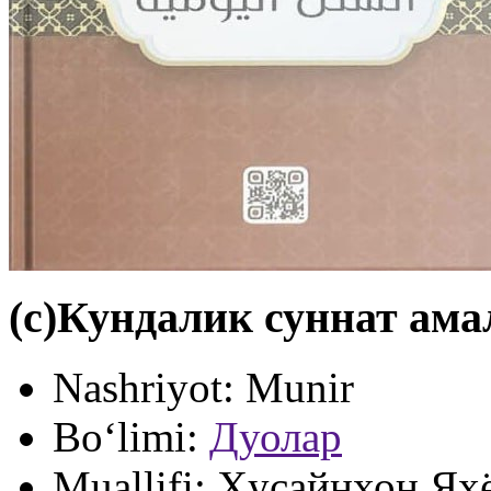
(с)Кундалик суннат ама
Nashriyot:
Munir
Bo‘limi:
Дуолар
Muallifi:
Ҳусайнхон Яҳ