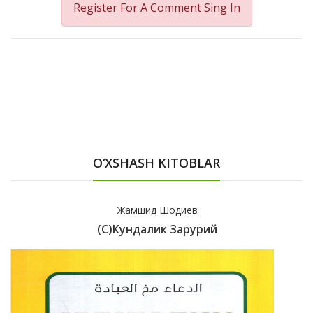
Register For A Comment
Sing In
O‘XSHASH KITOBLAR
Жамшид Шодиев
(с)Кундалик Зарурий