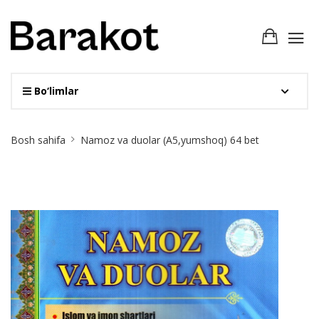
Bo‘limlar
Site
Bosh sahifa
Namoz va duolar (A5,yumshoq) 64 bet
Breadcrumb