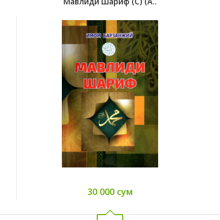
Мавлиди Шариф (с) (А..
30 000 сум