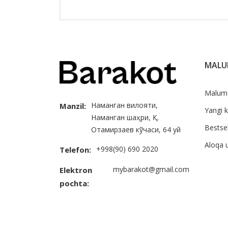
MAL
Malum
Наманган вилояти,
Manzil:
Yangi k
Наманган шаҳри, Қ.
Bestsel
Отамирзаев кўчаси, 64 уй
Aloqa 
+998(90) 690 2020
Telefon:
mybarakot@gmail.com
Elektron
pochta: