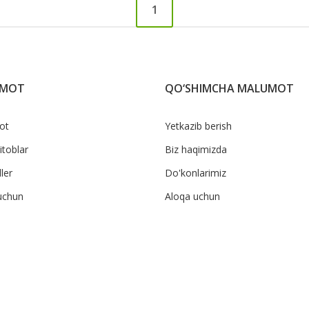
1
UMOT
QO‘SHIMCHA MALUMOT
ot
Yetkazib berish
itoblar
Biz haqimizda
ler
Do'konlarimiz
uchun
Aloqa uchun