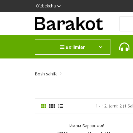
O'zbekcha
Bo‘limlar
Site
Bosh sahifa
Breadcrumb
1 - 12, Jami: 2 (1 Sa
Имом Барзанжий