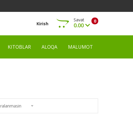
Savat
0
Kirish
0.00
KITOBLAR
ALOQA
MALUMOT
Ko‘rish
ralanmasin