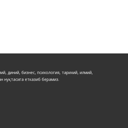
ий, диний, бизнес, психология, тарихий, илмий,
н нуқтасига етказиб берамиз.