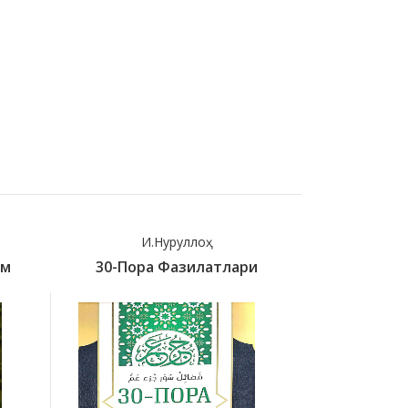
И.Нуруллоҳ
Карима
Им
30-Пора Фазилатлари
40 Дуа 