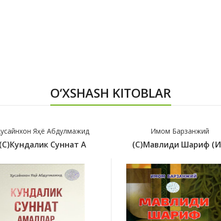
O‘XSHASH KITOBLAR
усайнхон Яҳё Абдулмажид
Имом Барзанжий
(с)Кундалик Суннат А
(с)Мавлиди Шариф (