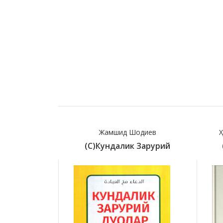
Жамшид Шодиев
Ҳ
(с)Кундалик Зарурий