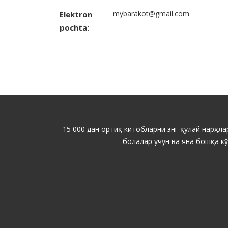
mybarakot@gmail.com
Elektron
pochta:
15 000 дан ортиқ китобларни энг қулай нарҳлар
болалар учун ва яна бошқа к