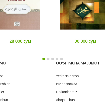
28 000 сум
30 000 сум
UMOT
QO‘SHIMCHA MALUMOT
ot
Yetkazib berish
itoblar
Biz haqimizda
ler
Do'konlarimiz
uchun
Aloqa uchun