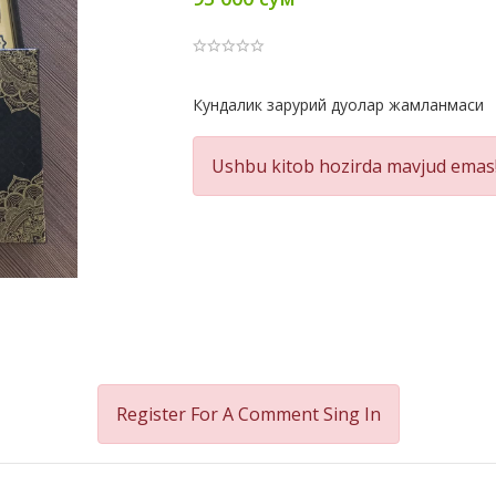
Product
Кундалик зарурий дуолар жамланмаси
Summery
Ushbu kitob hozirda mavjud emas!
Register For A Comment
Sing In