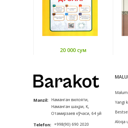
20 000 сум
MAL
Malum
Наманган вилояти,
Manzil:
Yangi k
Наманган шаҳри, Қ.
Bestsel
Отамирзаев кўчаси, 64 уй
Aloqa 
+998(90) 690 2020
Telefon: