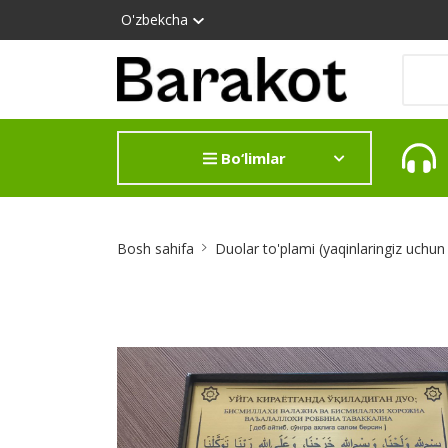
O'zbekcha
Bo‘limlar
Site
Bosh sahifa
Duolar to'plami (yaqinlaringiz uchu
Breadcrumb