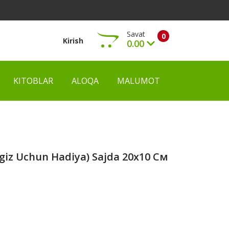
Savat
0
Kirish
0.00
KITOBLAR
ALOQA
MALUMOT
Ko‘rish
ngiz Uchun Hadiya) Sajda 20х10 См