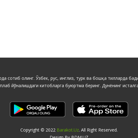
да сотиб олинг. Ўзбек, рус, инглиз, турк ва бошқа тилларда бади
ўплаб йўналишдаги китобларга буюртма беринг. Дунёнинг исталга
Copyright © 2022
Barakot.uz
. All Right Reserved.
Design By BDM.UZ