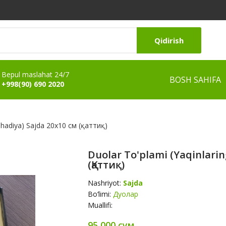
Qidirish
Bepul maslahat 24/7
BOSH SAHIFA
+998(90) 690 2020
n hadiya) Sajda 20х10 см (қаттиқ)
Duolar To'plami (yaqinlari
(қаттиқ)
Nashriyot:
Sajda
Bo‘limi:
Дуолар
Muallifi:
95 000 сум