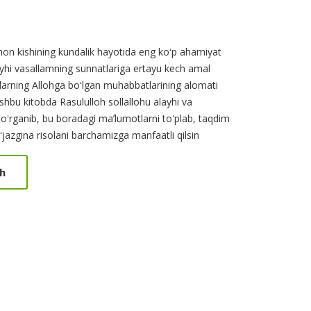
on kishining kundalik hayotida eng koʻp ahamiyat
ayhi vasallamning sunnatlariga ertayu kech amal
nlarning Allohga boʻlgan muhabbatlarining alomati
shbu kitobda Rasululloh sollallohu alayhi va
i oʻrganib, bu boradagi maʼlumotlarni toʻplab, taqdim
ʻjazgina risolani barchamizga manfaatli qilsin
h