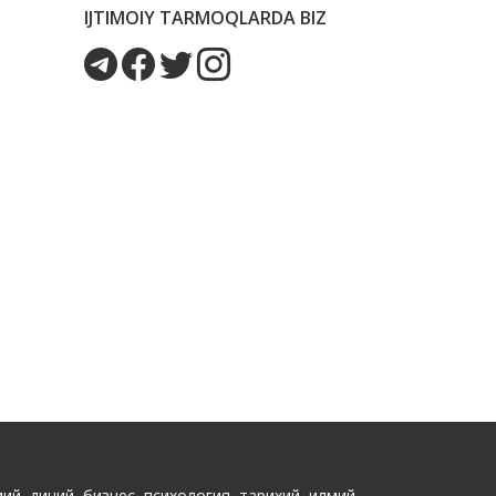
IJTIMOIY TARMOQLARDA BIZ
ий, диний, бизнес, психология, тарихий, илмий,