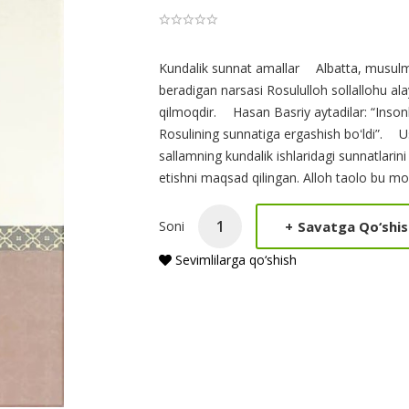
Product
Kundalik sunnat amallar ⠀ Albatta, musulm
beradigan narsasi Rosululloh sollallohu al
Summery
qilmoqdir. ⠀ Hasan Basriy aytadilar: “Inso
Rosulining sunnatiga ergashish boʻldi”. ⠀ U
sallamning kundalik ishlaridagi sunnatlarin
etishni maqsad qilingan. Alloh taolo bu mo
+
Savatga Qo‘shis
Soni
Sevimlilarga qo‘shish