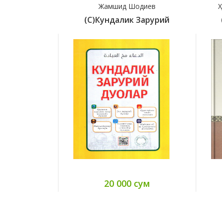
Жамшид Шодиев
Ҳ
(с)Кундалик Зарурий
20 000 сум