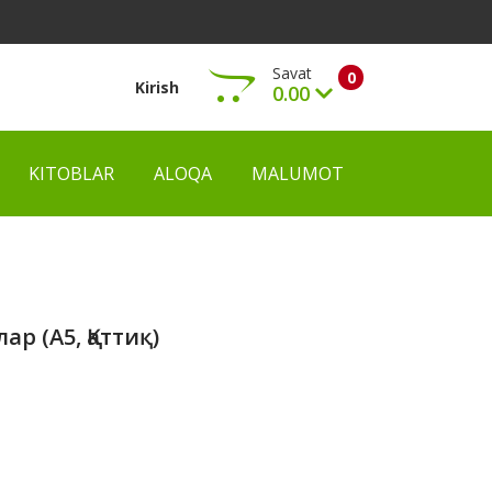
Savat
0
Kirish
0.00
KITOBLAR
ALOQA
MALUMOT
Ko‘rish
р (А5, Қаттиқ)