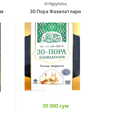
И.Нуруллоҳ
Карима
Им
30-Пора Фазилатлари
40 Дуа 
30 000 сум
90