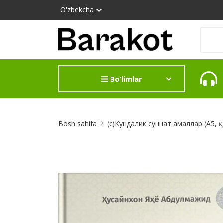
O'zbekcha
Bo‘limlar
Site
Bosh sahifa
(с)Кундалик суннат амаллар (А5, 
Breadcrumb