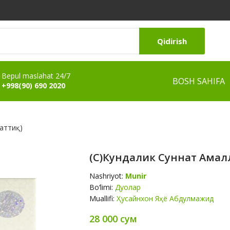
Qidirish
Bepul maslahat 24/7
BOSH SAHIFA
+998(90) 690 2020
қаттиқ)
(с)Кундалик Суннат Амалла
Nashriyot:
Munir
Bo‘limi:
Дуолар
Muallifi:
Ҳусайнхон Яҳё Абдулмажид
28 000 сум