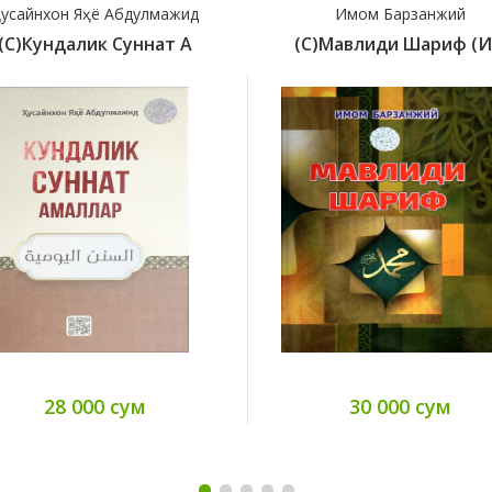
усайнхон Яҳё Абдулмажид
Имом Барзанжий
(с)Кундалик Суннат А
(с)Мавлиди Шариф (
28 000 сум
30 000 сум