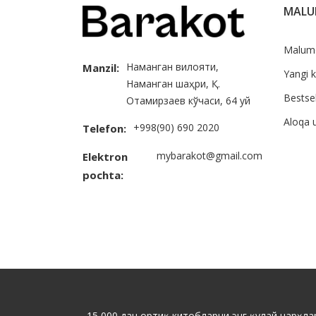
MAL
Malum
Наманган вилояти,
Manzil:
Yangi k
Наманган шаҳри, Қ.
Bestsel
Отамирзаев кўчаси, 64 уй
Aloqa 
+998(90) 690 2020
Telefon:
mybarakot@gmail.com
Elektron
pochta:
15 000 дан ортиқ китобларни энг қулай нарҳлар