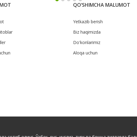
UMOT
QO‘SHIMCHA MALUMOT
ot
Yetkazib berish
itoblar
Biz haqimizda
ler
Do'konlarimiz
uchun
Aloqa uchun
да сотиб олинг. Ўзбек, рус, инглиз, турк ва бошқа тилларда бади