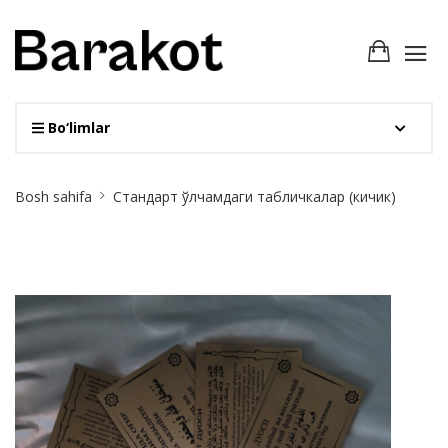
Bo‘limlar
Site
Bosh sahifa
Стандарт ўлчамдаги табличкалар (кичик)
Breadcrumb