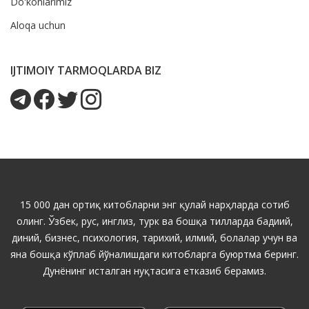
Do'konlarimiz
Aloqa uchun
IJTIMOIY TARMOQLARDA BIZ
15 000 дан ортиқ китобларни энг қулай нарҳларда сотиб
олинг. Ўзбек, рус, инглиз, турк ва бошқа тилларда бадиий,
диний, бизнес, психология, тарихий, илмий, болалар учун ва
яна бошқа кўплаб йўналишдаги китобларга буюртма беринг.
Дунёнинг исталган нуқтасига етказиб берамиз.