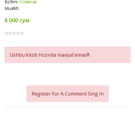
Bo‘limi:
Совғалар
Muallifi:
8 000 сум
Product
Ushbu kitob hozirda mavjud emas!!!
Summery
Register For A Comment
Sing In