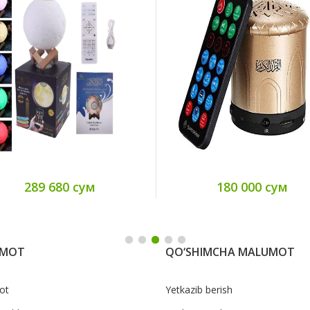
180 000 сум
398 310 сум
UMOT
QO‘SHIMCHA MALUMOT
ot
Yetkazib berish