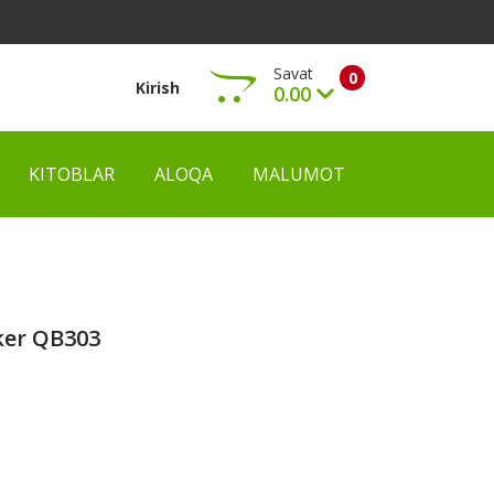
Savat
0
Kirish
0.00
KITOBLAR
ALOQA
MALUMOT
Ko‘rish
ker QB303