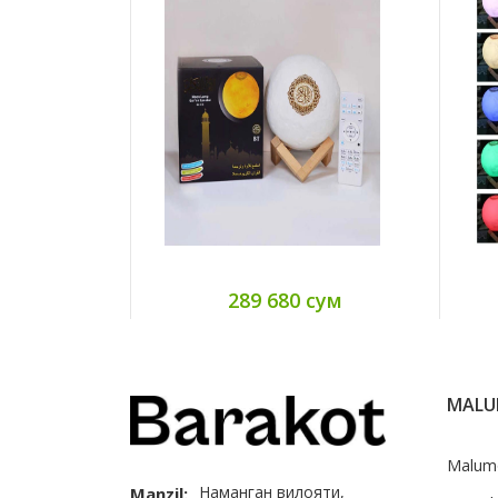
 сум
289 680 сум
MAL
Malum
Наманган вилояти,
Manzil: