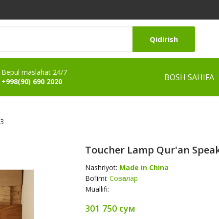
Qidirish
Bepul maslahat 24/7
BOSH SAHIFA
+998(90) 690 2020
03
Toucher Lamp Qur'an Spea
Nashriyot:
Made in China
Bo‘limi:
Совғалар
Muallifi:
301 750 сум