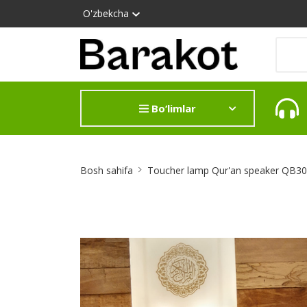
O'zbekcha
Bo‘limlar
Site
Bosh sahifa
Toucher lamp Qur'an speaker QB3
Breadcrumb