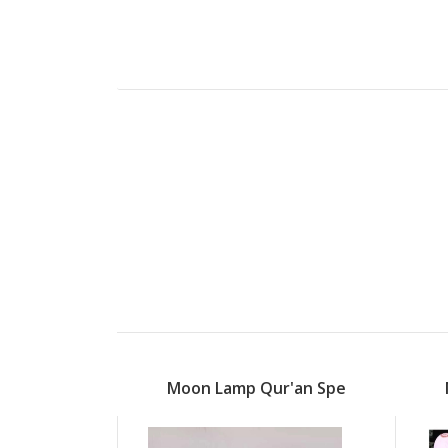
r'an Spe
Moon Lamp Qur'an Spe