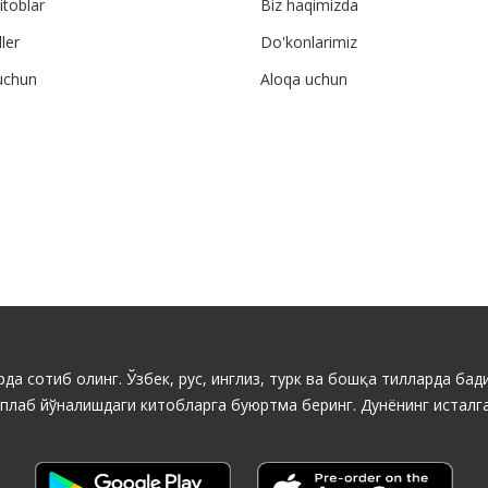
itoblar
Biz haqimizda
ler
Do'konlarimiz
uchun
Aloqa uchun
да сотиб олинг. Ўзбек, рус, инглиз, турк ва бошқа тилларда бади
ўплаб йўналишдаги китобларга буюртма беринг. Дунёнинг исталга