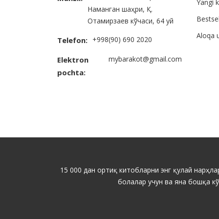
Yangi k
Наманган шаҳри, Қ.
Bestsel
Отамирзаев кўчаси, 64 уй
Aloqa 
+998(90) 690 2020
Telefon:
mybarakot@gmail.com
Elektron
pochta:
15 000 дан ортиқ китобларни энг қулай нарҳлар
болалар учун ва яна бошқа к