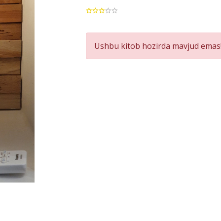
Product
Ushbu kitob hozirda mavjud emas!
Summery