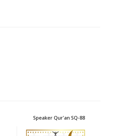
8
Speaker Qur'an SQ-99
Touche