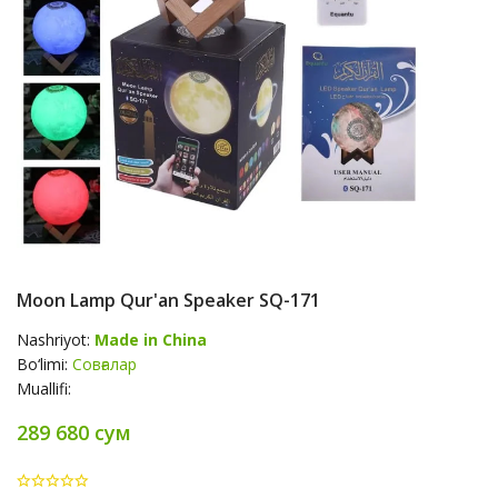
Moon Lamp Qur'an Speaker SQ-171
Nashriyot:
Made in China
Bo‘limi:
Совғалар
Muallifi:
289 680 сум