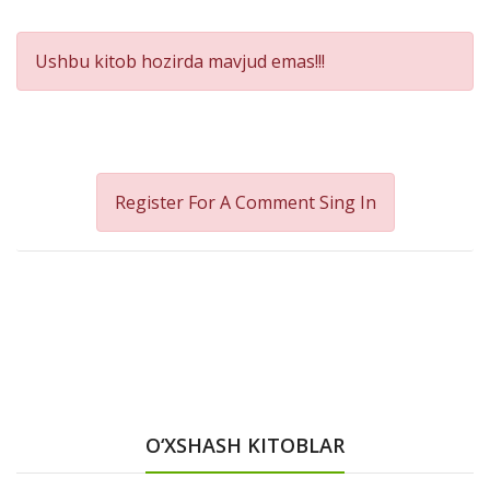
Product
Ushbu kitob hozirda mavjud emas!!!
Summery
Register For A Comment
Sing In
O‘XSHASH KITOBLAR