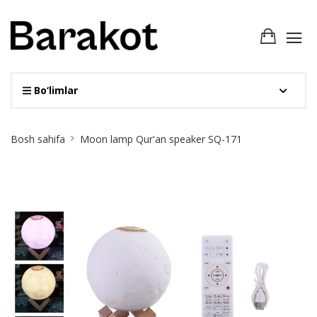
Bo‘limlar
Site
Bosh sahifa
Moon lamp Qur'an speaker SQ-171
Breadcrumb