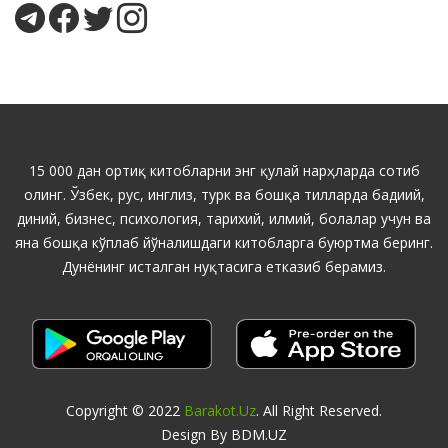
15 000 дан ортиқ китобларни энг қулай нарҳларда сотиб
олинг. Ўзбек, рус, инглиз, турк ва бошқа тилларда бадиий,
диний, бизнес, психология, тарихий, илмий, болалар учун ва
яна бошқа кўплаб йўналишдаги китобларга буюртма беринг.
Дунёнинг исталган нуқтасига етказиб берамиз.
Copyright © 2022
Barakot.uz
. All Right Reserved.
Design By BDM.UZ