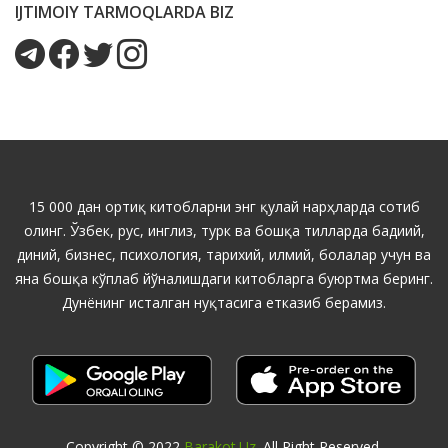
IJTIMOIY TARMOQLARDA BIZ
15 000 дан ортиқ китобларни энг қулай нарҳларда сотиб
олинг. Ўзбек, рус, инглиз, турк ва бошқа тилларда бадиий,
диний, бизнес, психология, тарихий, илмий, болалар учун ва
яна бошқа кўплаб йўналишдаги китобларга буюртма беринг.
Дунёнинг исталган нуқтасига етказиб берамиз.
Copyright © 2022
Barakot.uz
. All Right Reserved.