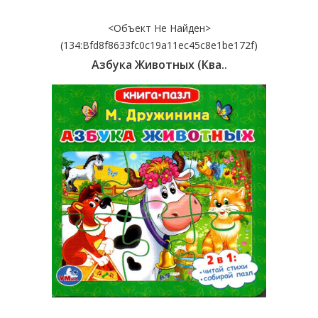
<Объект Не Найден>
(134:bfd8f8633fc0c19a11ec45c8e1be172f)
Азбука Животных (Ква..