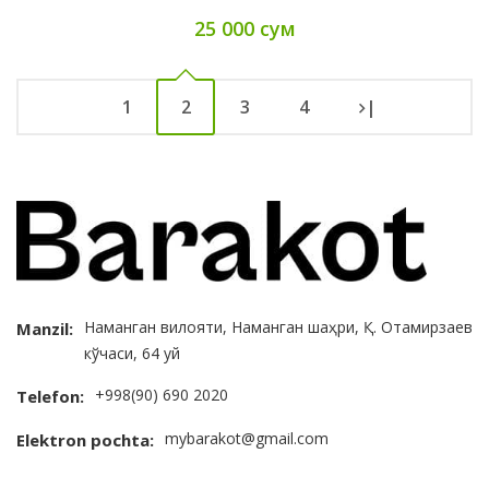
25 000 сум
1
2
3
4
|
Наманган вилояти, Наманган шаҳри, Қ. Отамирзаев
Manzil:
кўчаси, 64 уй
+998(90) 690 2020
Telefon:
mybarakot@gmail.com
Elektron pochta: