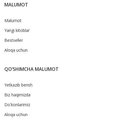
MALUMOT
Malumot
Yangi kitoblar
Bestseller
Aloqa uchun
QO‘SHIMCHA MALUMOT
Yetkazib berish
Biz haqimizda
Do'konlarimiz
Aloqa uchun