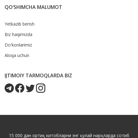
QO‘SHIMCHA MALUMOT
Yetkazib berish
Biz haqimizda
Do'konlarimiz
Aloqa uchun
IJTIMOIY TARMOQLARDA BIZ
15 000 дан ортиқ китобларни энг қулай нарҳларда сотиб