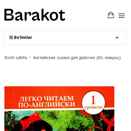
Bo‘limlar
Site
Bosh sahifa
Английские сказки для девочек (А5, юмшоқ)
Breadcrumb