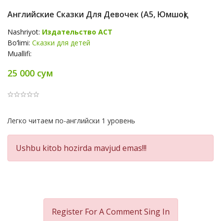
Английские Сказки Для Девочек (А5, Юмшоқ)
Nashriyot:
Издательство АСТ
Bo‘limi:
Сказки для детей
Muallifi:
25 000 сум
Product
Легко читаем по-английски 1 уровень
Summery
Ushbu kitob hozirda mavjud emas!!!
Register For A Comment
Sing In