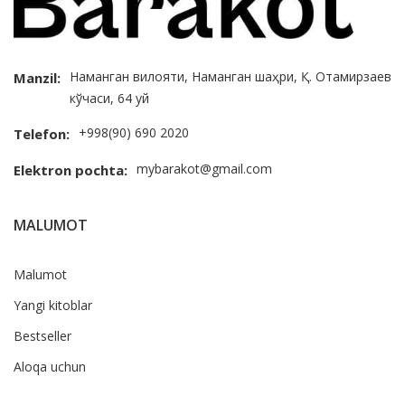
Наманган вилояти, Наманган шаҳри, Қ. Отамирзаев
Manzil:
кўчаси, 64 уй
+998(90) 690 2020
Telefon:
mybarakot@gmail.com
Elektron pochta:
MALUMOT
Malumot
Yangi kitoblar
Bestseller
Aloqa uchun