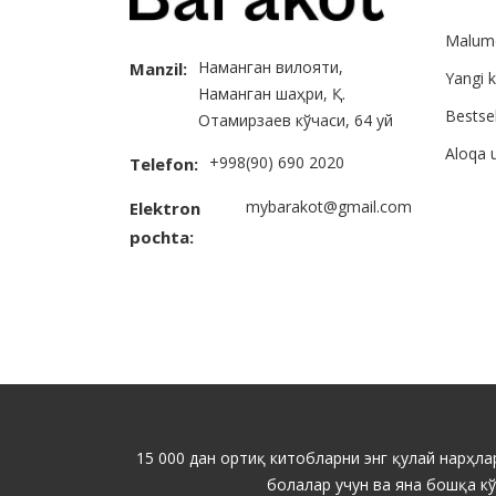
Malum
Наманган вилояти,
Manzil:
Yangi k
Наманган шаҳри, Қ.
Bestsel
Отамирзаев кўчаси, 64 уй
Aloqa 
+998(90) 690 2020
Telefon:
mybarakot@gmail.com
Elektron
pochta:
15 000 дан ортиқ китобларни энг қулай нарҳлар
болалар учун ва яна бошқа к