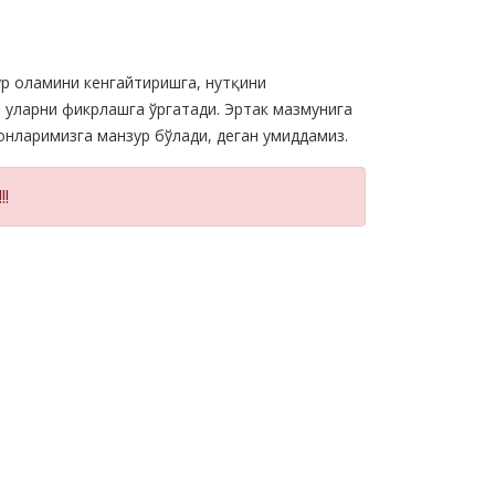
р оламини кенгайтиришга, нутқини
уларни фикрлашга ўргатади. Эртак мазмунига
нларимизга манзур бўлади, деган умиддамиз.
!!