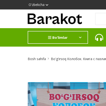
O'zbekcha
Bo‘limlar
Site
Bosh sahifa
Bo'g'irsoq Колобок. Книга с пазлам
Breadcrumb