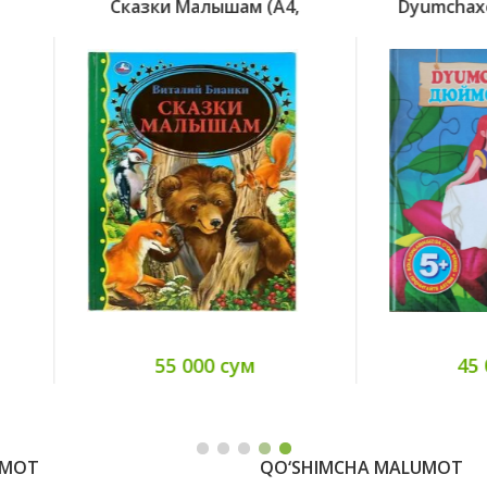
Cказки Малышам (А4,
Dyumchaxon Дюймово
55 000 сум
45 000 сум
UMOT
QO‘SHIMCHA MALUMOT