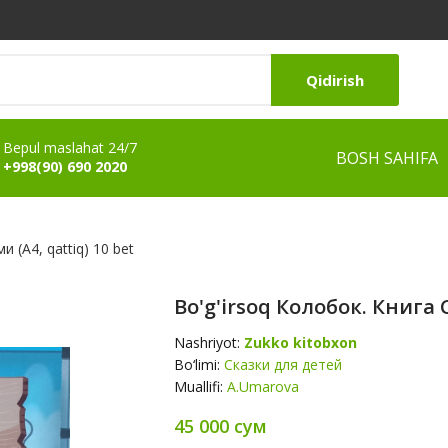
Qidirish
Bepul maslahat 24/7
BOSH SAHIFA
+998(90) 690 2020
и (А4, qattiq) 10 bet
Bo'g'irsoq Колобок. Книга 
Nashriyot:
Zukko kitobxon
Bo‘limi:
Сказки для детей
Muallifi:
A.Umarova
45 000 сум