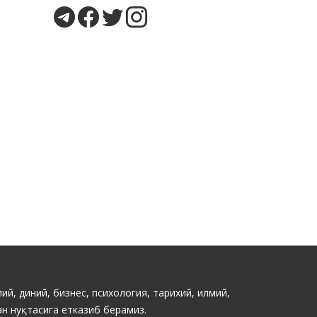
ий, диний, бизнес, психология, тарихий, илмий,
н нуқтасига етказиб берамиз.