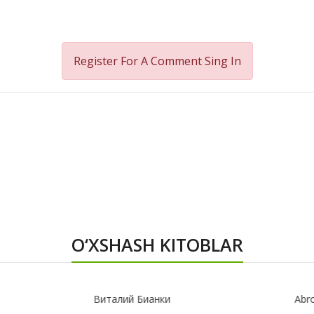
Register For A Comment
Sing In
O‘XSHASH KITOBLAR
Виталий Бианки
Abror Akbarov