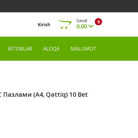
Savat
0
Kirish
0.00
KITOBLAR
ALOQA
MALUMOT
Ko‘rish
С Пазлами (А4, Qattiq) 10 Bet