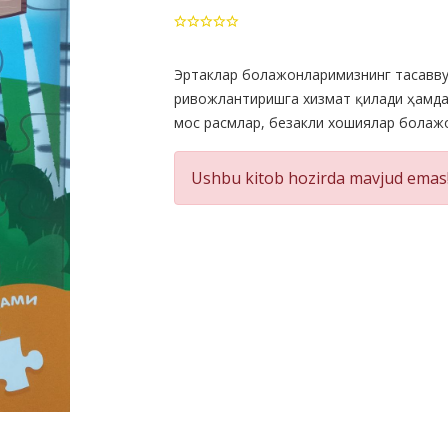
Product
Эртаклар болажонларимизнинг тасавву
ривожлантиришга хизмат қилади ҳамда 
Summery
мос расмлар, безакли хошиялар болажо
Ushbu kitob hozirda mavjud emas!