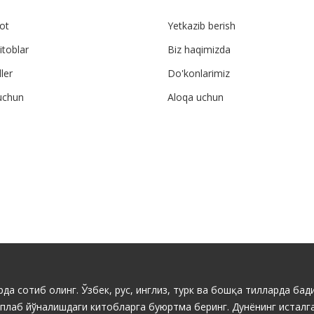
ot
Yetkazib berish
itoblar
Biz haqimizda
ler
Do'konlarimiz
uchun
Aloqa uchun
да сотиб олинг. Ўзбек, рус, инглиз, турк ва бошқа тилларда бади
ўплаб йўналишдаги китобларга буюртма беринг. Дунёнинг исталга