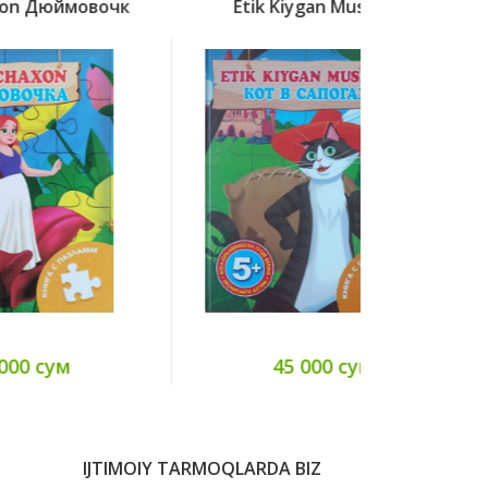
чк
Etik Kiygan Mushuk К
45 000 сум
IJTIMOIY TARMOQLARDA BIZ