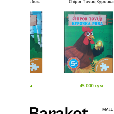
олобок.
Chipor Tovuq Курочка
сум
45 000 сум
MAL